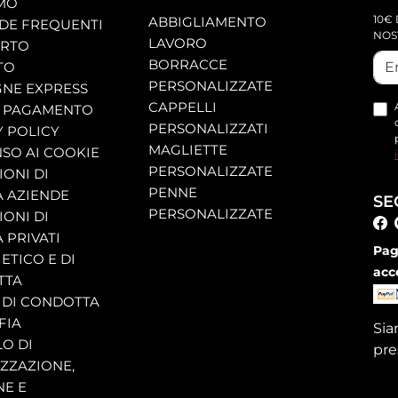
AMO
10€ 
ABBIGLIAMENTO
E FREQUENTI
NOS
LAVORO
ORTO
BORRACCE
TO
PERSONALIZZATE
NE EXPRESS
CAPPELLI
 PAGAMENTO
PERSONALIZZATI
Y POLICY
MAGLIETTE
SO AI COOKIE
PERSONALIZZATE
ONI DI
PENNE
A AZIENDE
SE
PERSONALIZZATE
ONI DI
 PRIVATI
Pag
ETICO E DI
acc
TTA
 DI CONDOTTA
FIA
Si
O DI
pre
ZZAZIONE,
NE E