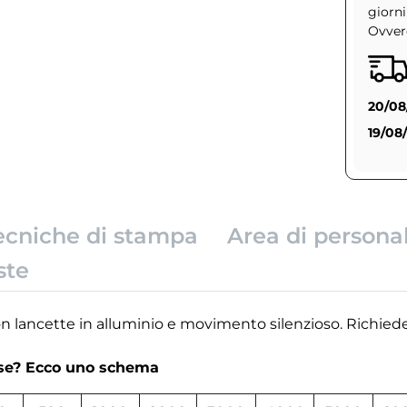
giorni
Ovvero
20/08
19/08
ecniche di stampa
Area di persona
ste
n lancette in alluminio e movimento silenzioso. Richiede 
rse? Ecco uno schema