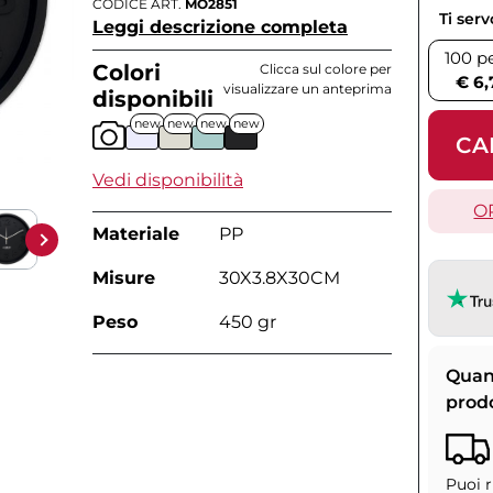
CODICE ART.
MO2851
Ti ser
Leggi descrizione completa
100 p
Colori
Clicca sul colore per
€ 6,
visualizzare un anteprima
disponibili
new
new
new
new
CA
Vedi disponibilità
O
Materiale
PP
Misure
30X3.8X30CM
Peso
450 gr
Quan
prod
Puoi r