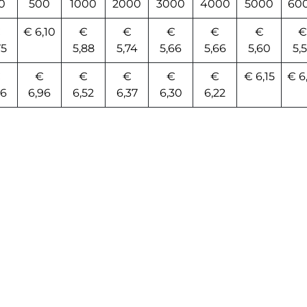
0
500
1000
2000
3000
4000
5000
60
€
€ 6,10
€
€
€
€
€
€
75
5,88
5,74
5,66
5,66
5,60
5,
€
€
€
€
€
€
€ 6,15
€ 6
86
6,96
6,52
6,37
6,30
6,22