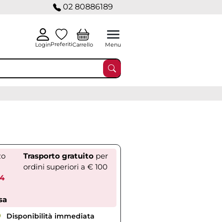
02 80886189
Preferiti
Carrello
Login
Menu
zo
Trasporto gratuito
per
ordini superiori a € 100
74
sa
Disponibilità immediata