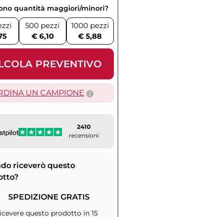
vono quantità maggiori/minori?
ezzi
500 pezzi
1000 pezzi
75
€ 6,10
€ 5,88
LCOLA PREVENTIVO
RDINA UN CAMPIONE
2410
recensioni
do riceverò questo
otto?
SPEDIZIONE GRATIS
icevere questo prodotto in 15