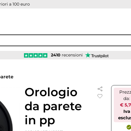
iori a 100 euro
2410
recensioni
parete
Orologio
Prez
da:
da parete
€ 5,
Iva
in pp
esclu