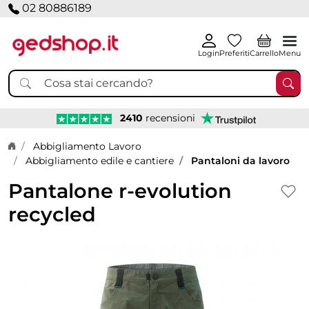
02 80886189
Login
Preferiti
Carrello
Menu
2410
recensioni
Home page
Abbigliamento Lavoro
Abbigliamento edile e cantiere
Pantaloni da lavoro
Pantalone r-evolution
recycled