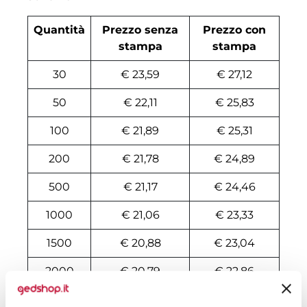
Quantità
Prezzo senza
Prezzo con
stampa
stampa
30
€ 23,59
€ 27,12
50
€ 22,11
€ 25,83
100
€ 21,89
€ 25,31
200
€ 21,78
€ 24,89
500
€ 21,17
€ 24,46
1000
€ 21,06
€ 23,33
1500
€ 20,88
€ 23,04
2000
€ 20,79
€ 22,86
3000
€ 20,65
€ 22,73