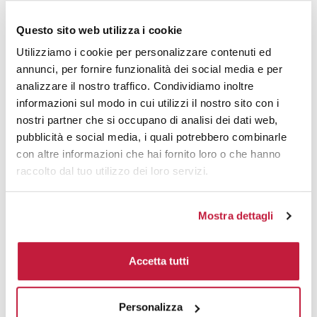
5000
€ 20,29
€ 22,60
Questo sito web utilizza i cookie
10000
€ 20,24
€ 22,26
Utilizziamo i cookie per personalizzare contenuti ed
annunci, per fornire funzionalità dei social media e per
analizzare il nostro traffico. Condividiamo inoltre
Tecniche di stampa
informazioni sul modo in cui utilizzi il nostro sito con i
nostri partner che si occupano di analisi dei dati web,
Area di personalizzazione
pubblicità e social media, i quali potrebbero combinarle
con altre informazioni che hai fornito loro o che hanno
Domande e risposte
raccolto dal tuo utilizzo dei loro servizi.
Mostra dettagli
Prodotti alternativi
Accetta tutti
Personalizza