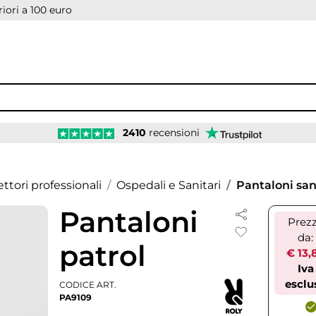
iori a 100 euro
2410
recensioni
ettori professionali
Ospedali e Sanitari
Pantaloni san
Pantaloni
Prez
da:
patrol
€ 13,
Iva
esclu
CODICE ART.
PA9109