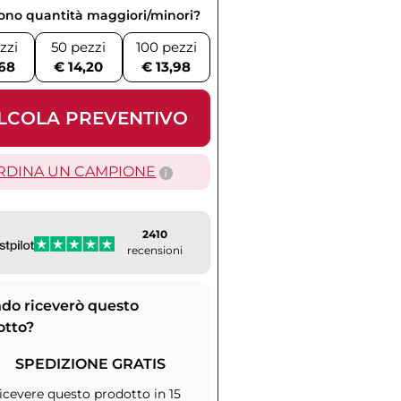
vono quantità maggiori/minori?
zzi
50 pezzi
100 pezzi
,68
€ 14,20
€ 13,98
LCOLA PREVENTIVO
RDINA UN CAMPIONE
2410
recensioni
do riceverò questo
otto?
SPEDIZIONE GRATIS
icevere questo prodotto in 15