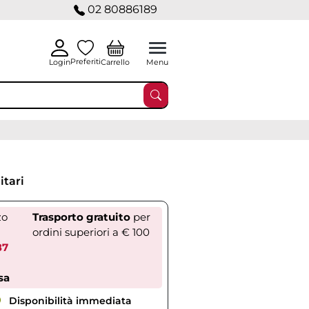
02 80886189
Preferiti
Carrello
Login
Menu
itari
zo
Trasporto gratuito
per
ordini superiori a € 100
87
sa
Disponibilità immediata