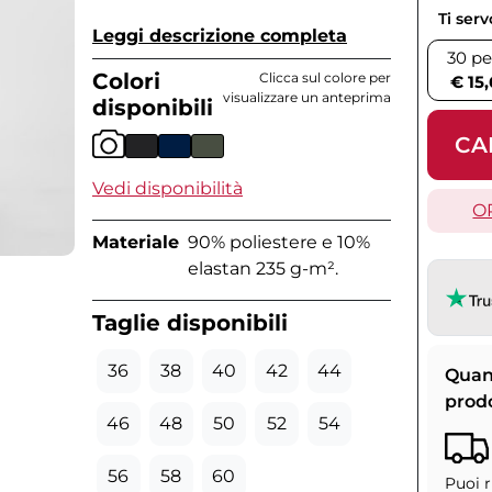
Ti ser
Leggi descrizione completa
30 pe
Colori
Clicca sul colore per
€ 15
visualizzare un anteprima
disponibili
CA
Vedi disponibilità
O
Materiale
90% poliestere e 10%
elastan 235 g-m².
Taglie disponibili
36
38
40
42
44
Quan
prod
46
48
50
52
54
56
58
60
Puoi r