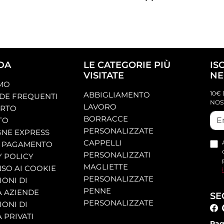
DA
LE CATEGORIE PIÙ
IS
VISITATE
NE
AMO
10€ 
ABBIGLIAMENTO
E FREQUENTI
NOS
LAVORO
ORTO
BORRACCE
TO
PERSONALIZZATE
NE EXPRESS
CAPPELLI
 PAGAMENTO
PERSONALIZZATI
Y POLICY
MAGLIETTE
SO AI COOKIE
PERSONALIZZATE
ONI DI
PENNE
A AZIENDE
SE
PERSONALIZZATE
ONI DI
 PRIVATI
Pag