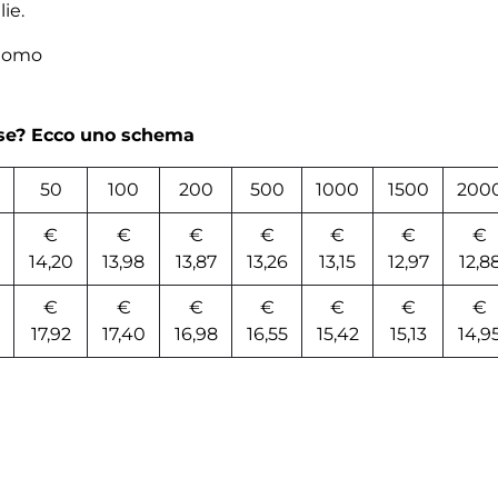
ie.
 uomo
rse? Ecco uno schema
50
100
200
500
1000
1500
200
€
€
€
€
€
€
€
14,20
13,98
13,87
13,26
13,15
12,97
12,8
€
€
€
€
€
€
€
17,92
17,40
16,98
16,55
15,42
15,13
14,9