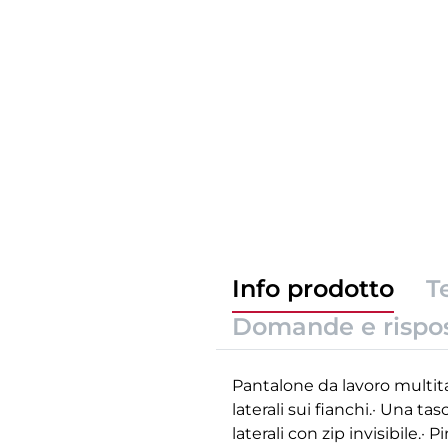
Info prodotto
T
Domande e rispo
Pantalone da lavoro multita
laterali sui fianchi.· Una tas
laterali con zip invisibile.