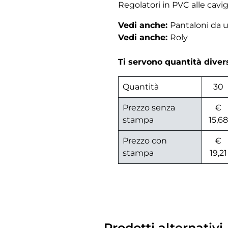
Regolatori in PVC alle cavigl
Vedi anche:
Pantaloni da
Vedi anche:
Roly
Ti servono quantità dive
Quantità
30
Prezzo senza
€
stampa
15,68
Prezzo con
€
stampa
19,21
Prodotti alternativi