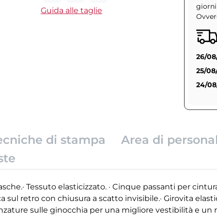
giorni
Guida alle taglie
Ovvero
26/08
25/08
24/08
ecniche di stampa
Area di persona
ste
sche.· Tessuto elasticizzato. · Cinque passanti per cintur
ca sul retro con chiusura a scatto invisibile.· Girovita elast
· Pinzature sulle ginocchia per una migliore vestibilità e u