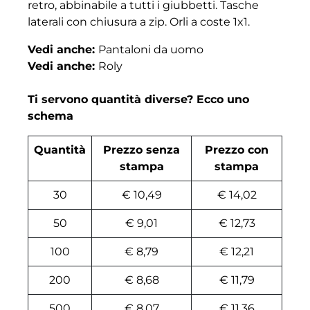
retro, abbinabile a tutti i giubbetti. Tasche
laterali con chiusura a zip. Orli a coste 1x1.
Vedi anche:
Pantaloni da uomo
Vedi anche:
Roly
Ti servono quantità diverse? Ecco uno
schema
Quantità
Prezzo senza
Prezzo con
stampa
stampa
30
€ 10,49
€ 14,02
50
€ 9,01
€ 12,73
100
€ 8,79
€ 12,21
200
€ 8,68
€ 11,79
500
€ 8,07
€ 11,36