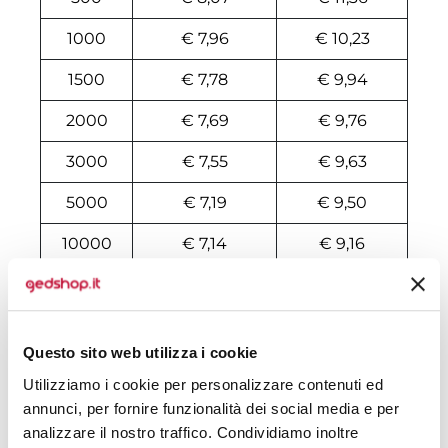
1000
€ 7,96
€ 10,23
1500
€ 7,78
€ 9,94
2000
€ 7,69
€ 9,76
3000
€ 7,55
€ 9,63
5000
€ 7,19
€ 9,50
10000
€ 7,14
€ 9,16
Tecniche di stampa
Questo sito web utilizza i cookie
Area di personalizzazione
Utilizziamo i cookie per personalizzare contenuti ed
annunci, per fornire funzionalità dei social media e per
Domande e risposte
analizzare il nostro traffico. Condividiamo inoltre