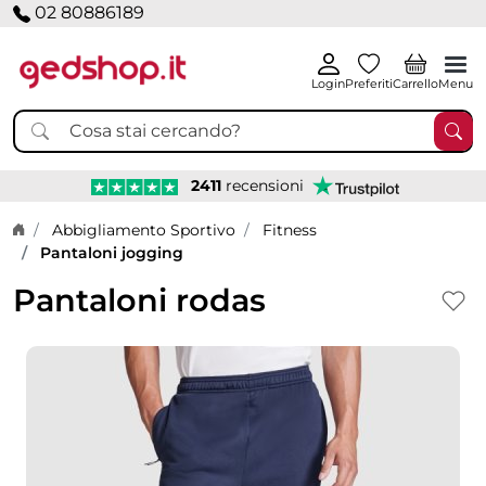
02 80886189
Login
Preferiti
Carrello
Menu
2411
recensioni
Home page
Abbigliamento Sportivo
Fitness
Pantaloni jogging
Pantaloni rodas