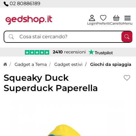
02 80886189
Login
Preferiti
Carrello
Menu
2410
recensioni
Home page
Gadget a Tema
Gadget estivi
Giochi da spiaggia
Squeaky Duck
Superduck Paperella