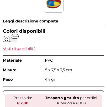
Leggi descrizione completa
Colori disponibili
new
Vedi disponibilità
Materiale
PVC
Misure
8 x 7,5 x 7,5 cm
Peso
44 gr
Prezzo da:
Trasporto gratuito
per ordini
€ 2,98
superiori a € 100