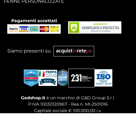
PENNE PERSONALIZZATE
Pagamenti accettati
Siamo presenti su
Gedshop.it
è un marchio di G&D Group S.r.l.
P.IVA 10030120967 - Rea n. MI-2501016
Capitale sociale € 100.000,00 i.v.
Sede legale, Uffici Commerciali: Via Giuseppe Govone,
14 - 20154 Milano (MI)
Tel. 02 80886189
-
Mail. commerciale@gedshop.it