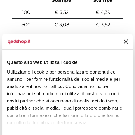
100
€ 3,52
€ 4,39
500
€ 3,08
€ 3,62
1000
€ 3,01
€ 3,45
2000
€ 2,98
€ 3,35
3000
€ 2,97
€ 3,31
Questo sito web utilizza i cookie
Utilizziamo i cookie per personalizzare contenuti ed
4000
€ 2,96
€ 3,30
annunci, per fornire funzionalità dei social media e per
5000
€ 2,95
€ 3,28
analizzare il nostro traffico. Condividiamo inoltre
informazioni sul modo in cui utilizzi il nostro sito con i
6000
€ 2,92
€ 3,26
nostri partner che si occupano di analisi dei dati web,
pubblicità e social media, i quali potrebbero combinarle
7000
€ 2,91
€ 3,24
con altre informazioni che hai fornito loro o che hanno
raccolto dal tuo utilizzo dei loro servizi.
8000
€ 2,91
€ 3,23