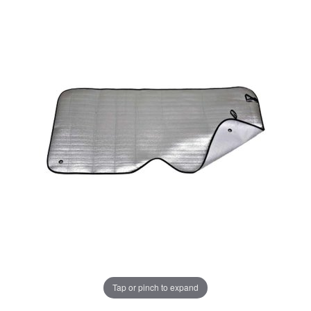
Tap or pinch to expand