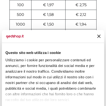
100
€ 1,97
€ 2,75
500
€ 1,58
€ 2,12
1000
€ 1,50
€ 1,94
2000
€ 1,48
€ 1,80
3000
€ 1,43
€ 1,75
Questo sito web utilizza i cookie
4000
€ 1,41
€ 1,69
Utilizziamo i cookie per personalizzare contenuti ed
5000
€ 1,37
€ 1,63
annunci, per fornire funzionalità dei social media e per
analizzare il nostro traffico. Condividiamo inoltre
6000
€ 1,35
€ 1,59
informazioni sul modo in cui utilizzi il nostro sito con i
7000
€ 1,34
€ 1,57
nostri partner che si occupano di analisi dei dati web,
pubblicità e social media, i quali potrebbero combinarle
8000
€ 1,34
€ 1,54
con altre informazioni che hai fornito loro o che hanno
raccolto dal tuo utilizzo dei loro servizi.
10000
€ 1,31
€ 1,50