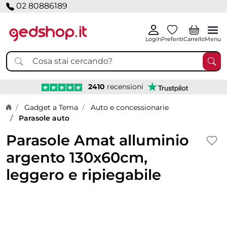
02 80886189
Login
Preferiti
Carrello
Menu
2410
recensioni
Home page
Gadget a Tema
Auto e concessionarie
Parasole auto
Parasole Amat alluminio
argento 130x60cm,
leggero e ripiegabile