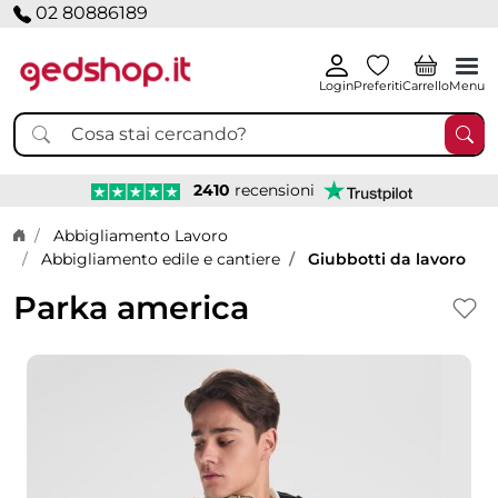
02 80886189
Login
Preferiti
Carrello
Menu
2410
recensioni
Home page
Abbigliamento Lavoro
Abbigliamento edile e cantiere
Giubbotti da lavoro
Parka america