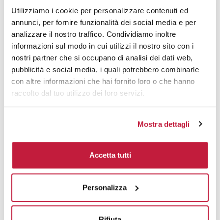
Utilizziamo i cookie per personalizzare contenuti ed
Tecniche di stampa
annunci, per fornire funzionalità dei social media e per
analizzare il nostro traffico. Condividiamo inoltre
Area di personalizzazione
informazioni sul modo in cui utilizzi il nostro sito con i
nostri partner che si occupano di analisi dei dati web,
Domande e risposte
pubblicità e social media, i quali potrebbero combinarle
con altre informazioni che hai fornito loro o che hanno
raccolto dal tuo utilizzo dei loro servizi.
Prodotti alternativi
Mostra dettagli
Accetta tutti
Personalizza
Rifiuta