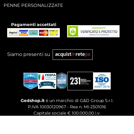
PENNE PERSONALIZZATE
Pagamenti accettati
Siamo presenti su
Gedshop.it
è un marchio di G&D Group S.r.l.
P.IVA 10030120967 - Rea n. MI-2501016
Capitale sociale € 100.000,00 i.v.
Sede legale, Uffici Commerciali: Via Giuseppe Govone,
14 - 20154 Milano (MI)
Tel. 02 80886189
-
Mail. commerciale@gedshop.it