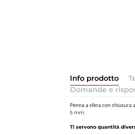
Info prodotto
T
Domande e rispo
Penna a sfera con chiusura a
5 mm.
Ti servono quantità dive