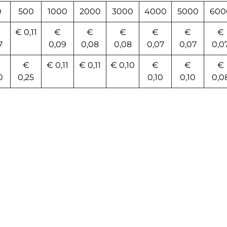
0
500
1000
2000
3000
4000
5000
600
€ 0,11
€
€
€
€
€
€
7
0,09
0,08
0,08
0,07
0,07
0,0
€
€ 0,11
€ 0,11
€ 0,10
€
€
€
0
0,25
0,10
0,10
0,0