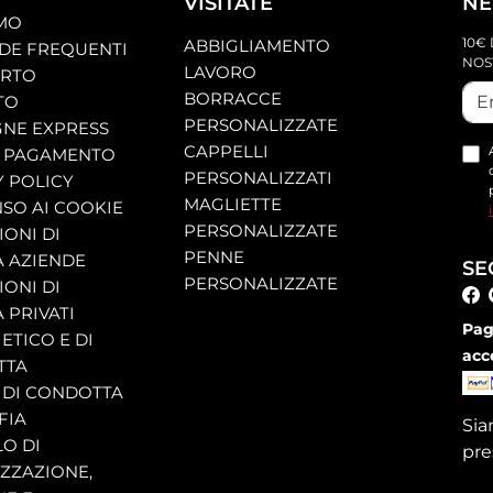
VISITATE
NE
AMO
10€ 
ABBIGLIAMENTO
E FREQUENTI
NOS
LAVORO
ORTO
BORRACCE
TO
PERSONALIZZATE
NE EXPRESS
CAPPELLI
 PAGAMENTO
PERSONALIZZATI
Y POLICY
MAGLIETTE
SO AI COOKIE
PERSONALIZZATE
ONI DI
PENNE
A AZIENDE
SE
PERSONALIZZATE
ONI DI
 PRIVATI
Pag
ETICO E DI
acc
TTA
 DI CONDOTTA
FIA
Si
O DI
pre
ZZAZIONE,