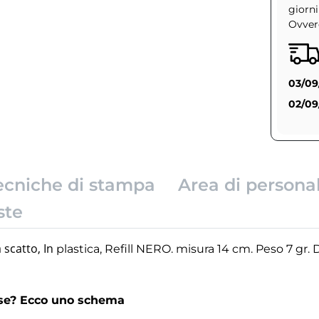
giorni
Ovvero
03/09
02/09
ecniche di stampa
Area di persona
ste
 scatto, In
plastica, Refill NERO. misura
14 cm. Peso
7 gr.
rse? Ecco uno schema