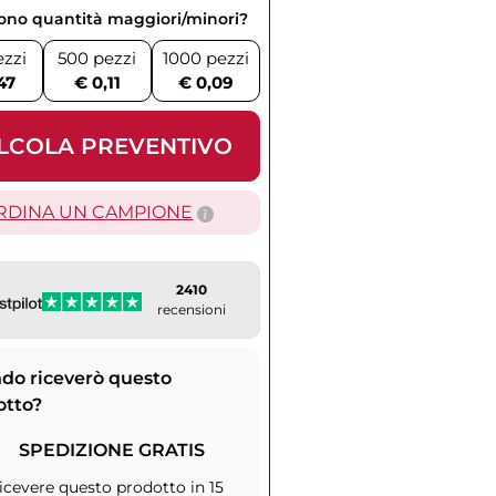
vono quantità maggiori/minori?
ezzi
500 pezzi
1000 pezzi
47
€ 0,11
€ 0,09
LCOLA PREVENTIVO
RDINA UN CAMPIONE
2410
recensioni
do riceverò questo
otto?
SPEDIZIONE GRATIS
icevere questo prodotto in 15