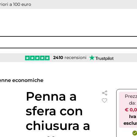
iori a 100 euro
2410
recensioni
enne economiche
Penna a
Prez
da:
sfera con
€ 0,
Iva
chiusura a
esclu