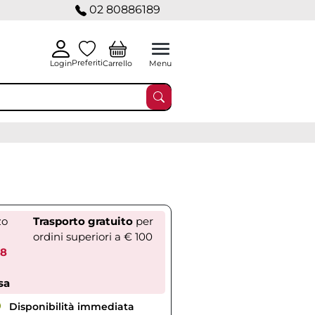
02 80886189
Preferiti
Carrello
Login
Menu
zo
Trasporto gratuito
per
ordini superiori a € 100
08
sa
Disponibilità immediata