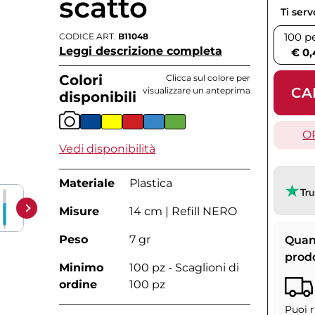
scatto
Ti ser
100 p
CODICE ART.
B11048
Leggi descrizione completa
€ 0,
Colori
Clicca sul colore per
CA
visualizzare un anteprima
disponibili
O
Vedi disponibilità
Materiale
Plastica
Misure
14 cm | Refill NERO
Peso
7 gr
Quan
prod
Minimo
100 pz - Scaglioni di
ordine
100 pz
Puoi r