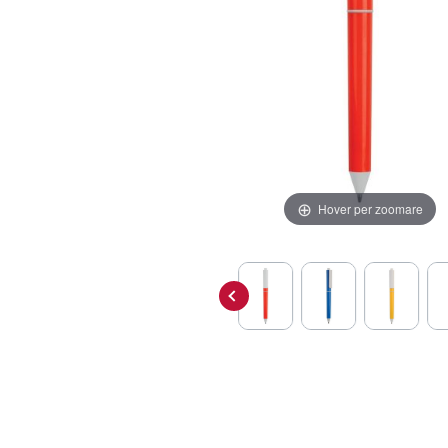
Hover per zoomare