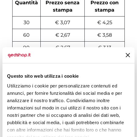
Quantità
Prezzo senza
Prezzo con
stampa
stampa
30
€ 3,07
€ 4,25
60
€ 2,67
€ 3,58
90
€ 2,67
€ 3,13
120
€ 2,53
€ 3,01
240
€ 2,32
€ 2,77
Questo sito web utilizza i cookie
500
€ 2,25
€ 2,62
Utilizziamo i cookie per personalizzare contenuti ed
annunci, per fornire funzionalità dei social media e per
1000
€ 2,18
€ 2,52
analizzare il nostro traffico. Condividiamo inoltre
informazioni sul modo in cui utilizzi il nostro sito con i
1500
€ 2,17
€ 2,50
nostri partner che si occupano di analisi dei dati web,
pubblicità e social media, i quali potrebbero combinarle
3000
€ 2,15
€ 2,44
con altre informazioni che hai fornito loro o che hanno
5000
€ 2,14
€ 2,41