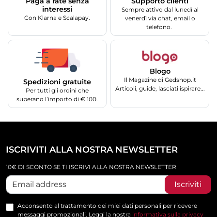
Supporto clienti
Paga a rate senza
interessi
Sempre attivo dal lunedì al
Con Klarna e Scalapay.
venerdì via chat, email o
telefono.
Blogo
Il Magazine di Gedshop.it
Spedizioni gratuite
Articoli, guide, lasciati ispirare...
Per tutti gli ordini che
superano l’importo di € 100.
ISCRIVITI ALLA NOSTRA NEWSLETTER
10€ DI SCONTO SE TI ISCRIVI ALLA NOSTRA NEWSLETTER
Iscriviti
Acconsento al trattamento dei miei dati personali per ricevere
messaggi promozionali. Leggi la nostra
informativa sulla privacy