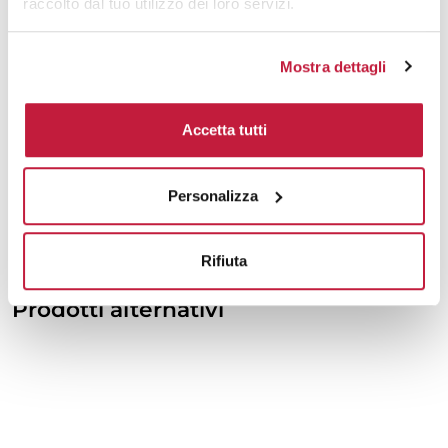
5000
€ 1,79
€ 2,27
raccolto dal tuo utilizzo dei loro servizi.
10000
€ 1,75
€ 2,16
Mostra dettagli
Tecniche di stampa
Accetta tutti
Area di personalizzazione
Personalizza
Domande e risposte
Rifiuta
Prodotti alternativi