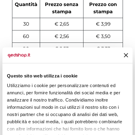
Quantità
Prezzo senza
Prezzo con
stampa
stampa
30
€ 2,65
€ 3,99
60
€ 2,56
€ 3,50
90
€ 2,53
€ 3,33
120
€ 2,31
€ 3,17
240
€ 2,20
€ 2,90
Questo sito web utilizza i cookie
Utilizziamo i cookie per personalizzare contenuti ed
500
€ 1,93
€ 2,66
annunci, per fornire funzionalità dei social media e per
1000
€ 1,88
€ 2,52
analizzare il nostro traffico. Condividiamo inoltre
informazioni sul modo in cui utilizzi il nostro sito con i
1500
€ 1,85
€ 2,47
nostri partner che si occupano di analisi dei dati web,
pubblicità e social media, i quali potrebbero combinarle
3000
€ 1,81
€ 2,35
con altre informazioni che hai fornito loro o che hanno