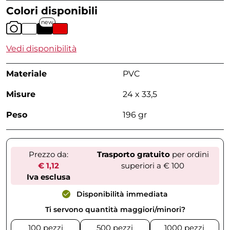
Colori disponibili
new
Vedi disponibilità
Materiale
PVC
Misure
24 x 33,5
Peso
196 gr
Prezzo da:
Trasporto gratuito
per ordini
€ 1,12
superiori a € 100
Iva esclusa
Disponibilità immediata
Ti servono quantità maggiori/minori?
100 pezzi
500 pezzi
1000 pezzi