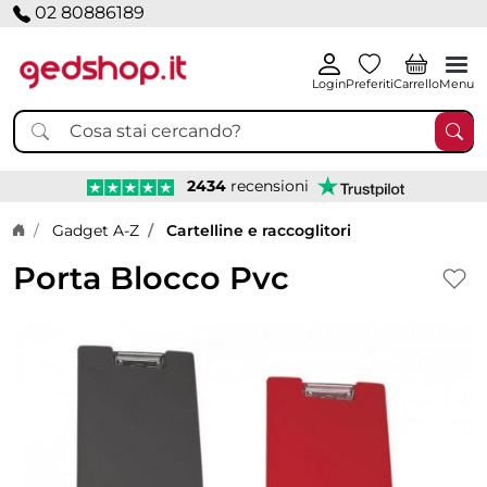
02 80886189
Login
Preferiti
Carrello
Menu
2434
recensioni
Home page
Gadget A-Z
Cartelline e raccoglitori
Porta Blocco Pvc