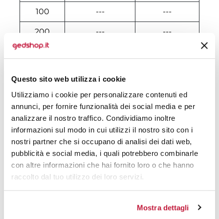
100
---
---
200
---
---
300
---
---
500
€ 2,57
€ 3,07
Questo sito web utilizza i cookie
1000
€ 2,27
€ 2,67
Utilizziamo i cookie per personalizzare contenuti ed
annunci, per fornire funzionalità dei social media e per
2000
€ 2,22
€ 2,56
analizzare il nostro traffico. Condividiamo inoltre
informazioni sul modo in cui utilizzi il nostro sito con i
3000
€ 1,98
€ 2,30
nostri partner che si occupano di analisi dei dati web,
10000
€ 1,75
€ 1,97
pubblicità e social media, i quali potrebbero combinarle
con altre informazioni che hai fornito loro o che hanno
raccolto dal tuo utilizzo dei loro servizi.
Tecniche di stampa
Mostra dettagli
Area di personalizzazione