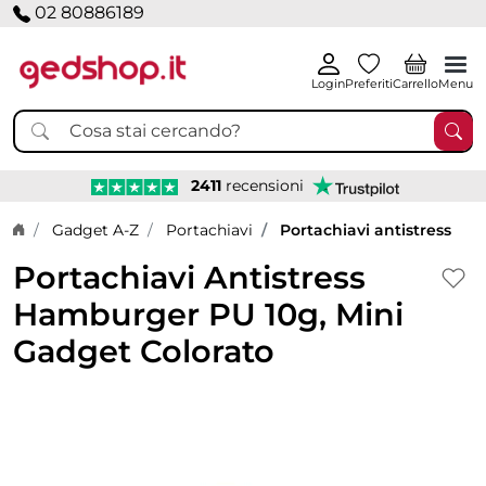
02 80886189
Login
Preferiti
Carrello
Menu
2411
recensioni
Home page
Gadget A-Z
Portachiavi
Portachiavi antistress
Portachiavi Antistress
Hamburger PU 10g, Mini
Gadget Colorato