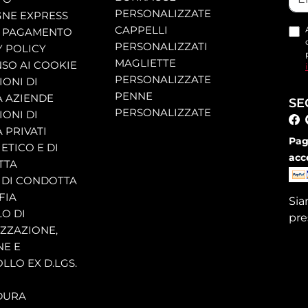
PERSONALIZZATE
NE EXPRESS
CAPPELLI
 PAGAMENTO
PERSONALIZZATI
Y POLICY
MAGLIETTE
SO AI COOKIE
PERSONALIZZATE
ONI DI
PENNE
A AZIENDE
SE
PERSONALIZZATE
ONI DI
 PRIVATI
Pag
ETICO E DI
acc
TTA
 DI CONDOTTA
FIA
Si
O DI
pre
ZZAZIONE,
NE E
LLO EX D.LGS.
DURA