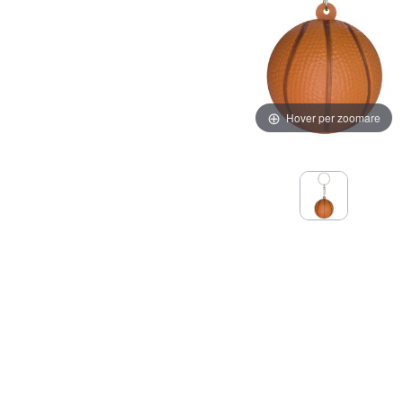
Hover per zoomare