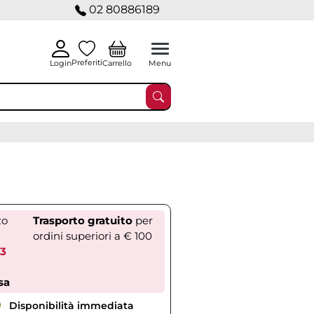
02 80886189
Preferiti
Carrello
Login
Menu
zo
Trasporto gratuito
per
ordini superiori a € 100
33
sa
Disponibilità immediata