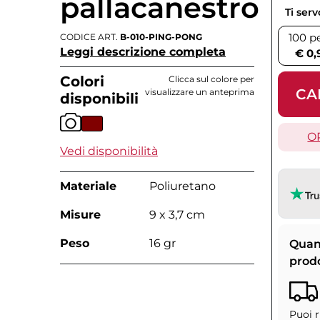
pallacanestro
Ti ser
100 p
CODICE ART.
B-010-PING-PONG
Leggi descrizione completa
€ 0,
Colori
Clicca sul colore per
CA
visualizzare un anteprima
disponibili
O
Vedi disponibilità
Materiale
Poliuretano
Misure
9 x 3,7 cm
Peso
16 gr
Quan
prod
Puoi r