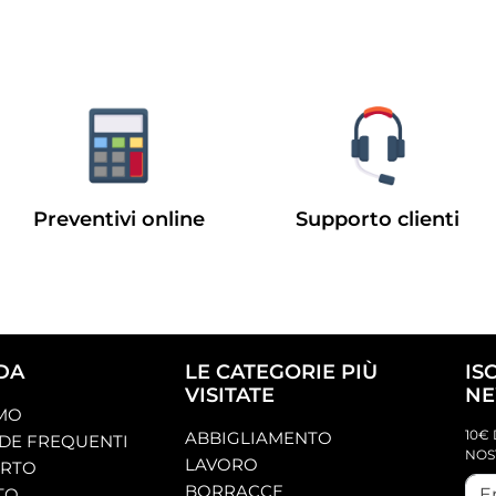
Preventivi online
Supporto clienti
DA
LE CATEGORIE PIÙ
IS
VISITATE
NE
AMO
10€ 
ABBIGLIAMENTO
E FREQUENTI
NOS
LAVORO
ORTO
BORRACCE
TO