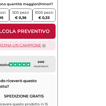
vono quantità maggiori/minori?
ezzi
500 pezzi
1000 pezzi
95
€ 0,36
€ 0,33
LCOLA PREVENTIVO
RDINA UN CAMPIONE
2410
recensioni
do riceverò questo
otto?
SPEDIZIONE GRATIS
icevere questo prodotto in 15