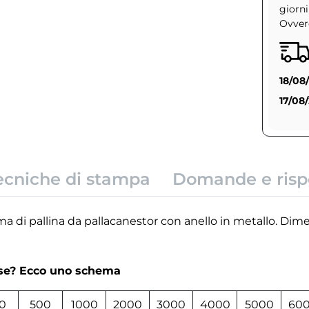
giorni
Ovvero
18/08
17/08
ecniche di stampa
Domande e risp
ma di pallina da pallacanestor con anello in metallo. Dime
rse? Ecco uno schema
0
500
1000
2000
3000
4000
5000
60