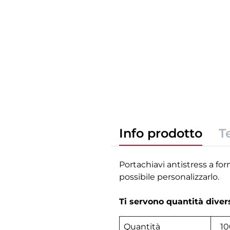
Info prodotto
T
Portachiavi antistress a for
possibile personalizzarlo.
Ti servono quantità dive
Quantità
10