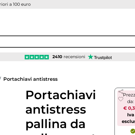
iori a 100 euro
2410
recensioni
Portachiavi antistress
Portachiavi
Prez
da:
antistress
€ 0,
Iva
pallina da
esclu