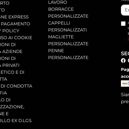
LAVORO
ORTO
BORRACCE
TO
PERSONALIZZATE
NE EXPRESS
CAPPELLI
 PAGAMENTO
PERSONALIZZATI
Y POLICY
MAGLIETTE
SO AI COOKIE
PERSONALIZZATE
ONI DI
PENNE
A AZIENDE
SE
PERSONALIZZATE
ONI DI
 PRIVATI
Pag
ETICO E DI
acc
TTA
 DI CONDOTTA
FIA
Si
O DI
pre
ZZAZIONE,
NE E
LLO EX D.LGS.