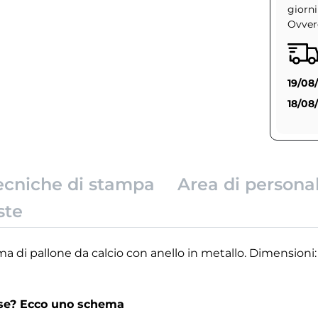
giorni
Ovvero
19/08
18/08
ecniche di stampa
Area di persona
ste
ma di pallone da calcio con anello in metallo. Dimensioni:
rse? Ecco uno schema