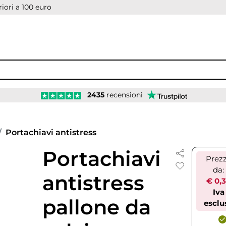
iori a 100 euro
2435
recensioni
Portachiavi antistress
Portachiavi
Prez
da:
antistress
€ 0,
Iva
pallone da
esclu