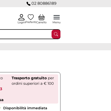
02 80886189
Preferiti
Carrello
Login
Menu
zo
Trasporto gratuito
per
ordini superiori a € 100
33
sa
Disponibilità immediata