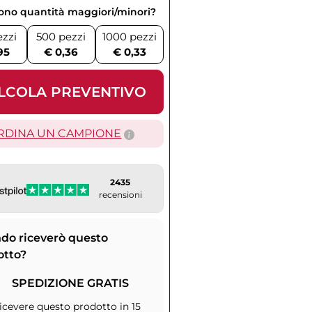
vono quantità maggiori/minori?
ezzi
500 pezzi
1000 pezzi
95
€ 0,36
€ 0,33
LCOLA PREVENTIVO
RDINA UN CAMPIONE
2435
recensioni
do riceverò questo
otto?
SPEDIZIONE GRATIS
icevere questo prodotto in 15