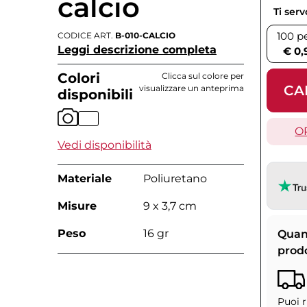
calcio
Ti ser
100 p
CODICE ART.
B-010-CALCIO
Leggi descrizione completa
€ 0,
Colori
Clicca sul colore per
CA
visualizzare un anteprima
disponibili
O
Vedi disponibilità
Materiale
Poliuretano
Misure
9 x 3,7 cm
Peso
16 gr
Quan
prod
Puoi r