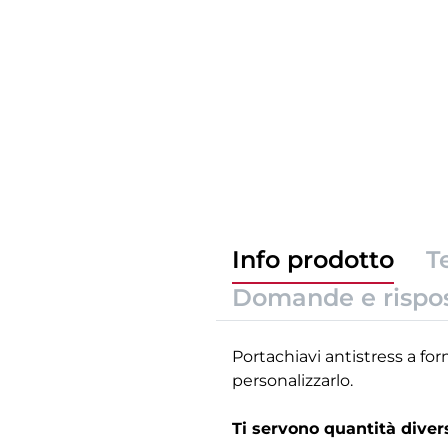
Info prodotto
T
Domande e rispo
Portachiavi antistress a for
personalizzarlo.
Ti servono quantità dive