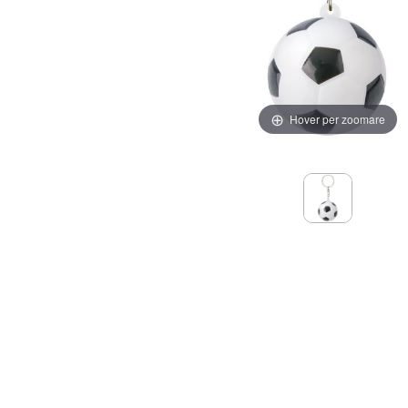
Hover per zoomare