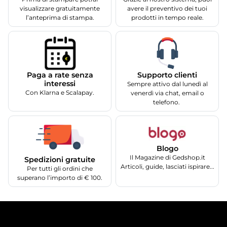
visualizzare gratuitamente
avere il preventivo dei tuoi
l’anteprima di stampa.
prodotti in tempo reale.
Supporto clienti
Paga a rate senza
interessi
Sempre attivo dal lunedì al
Con Klarna e Scalapay.
venerdì via chat, email o
telefono.
Blogo
Il Magazine di Gedshop.it
Spedizioni gratuite
Articoli, guide, lasciati ispirare...
Per tutti gli ordini che
superano l’importo di € 100.