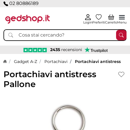
02 80886189
Login
Preferiti
Carrello
Menu
2435
recensioni
Home page
Gadget A-Z
Portachiavi
Portachiavi antistress
Portachiavi antistress
Pallone