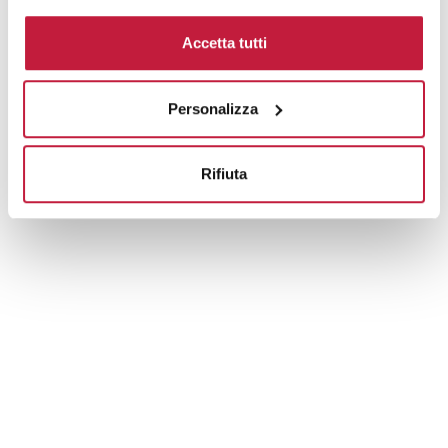
Domande e risposte
Accetta tutti
Personalizza
Prodotti alternativi
Rifiuta