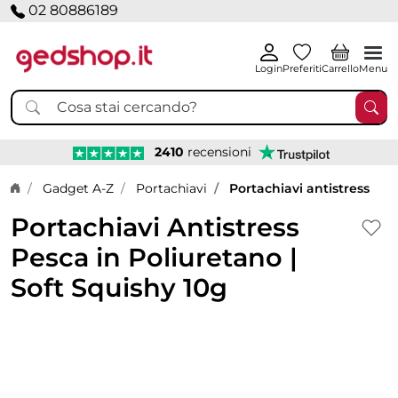
02 80886189
Login
Preferiti
Carrello
Menu
2410
recensioni
Home page
Gadget A-Z
Portachiavi
Portachiavi antistress
Portachiavi Antistress
Pesca in Poliuretano |
Soft Squishy 10g