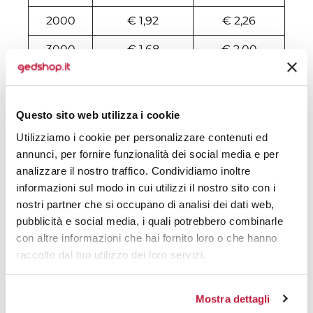
2000
€ 1,92
€ 2,26
3000
€ 1,68
€ 2,00
4000
€ 1,67
€ 1,95
5000
€ 1,55
€ 1,81
Questo sito web utilizza i cookie
6000
€ 1,53
€ 1,79
Utilizziamo i cookie per personalizzare contenuti ed
annunci, per fornire funzionalità dei social media e per
7000
€ 1,53
€ 1,78
analizzare il nostro traffico. Condividiamo inoltre
informazioni sul modo in cui utilizzi il nostro sito con i
8000
€ 1,52
€ 1,77
nostri partner che si occupano di analisi dei dati web,
10000
€ 1,45
€ 1,67
pubblicità e social media, i quali potrebbero combinarle
con altre informazioni che hai fornito loro o che hanno
raccolto dal tuo utilizzo dei loro servizi.
Tecniche di stampa
Mostra dettagli
Area di personalizzazione