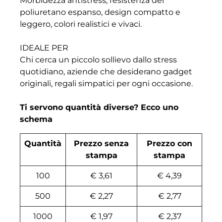
Morbidezza antistress, resistenza del
poliuretano espanso, design compatto e
leggero, colori realistici e vivaci.
IDEALE PER
Chi cerca un piccolo sollievo dallo stress
quotidiano, aziende che desiderano gadget
originali, regali simpatici per ogni occasione.
Ti servono quantità diverse? Ecco uno
schema
Quantità
Prezzo senza
Prezzo con
stampa
stampa
100
€ 3,61
€ 4,39
500
€ 2,27
€ 2,77
1000
€ 1,97
€ 2,37