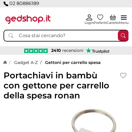
02 80886189
Login
Preferiti
Carrello
Menu
2410
recensioni
Home page
Gadget A-Z
Gettoni per carrello spesa
Portachiavi in bambù
con gettone per carrello
della spesa ronan