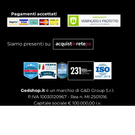
Pagamenti accettati
Siamo presenti su
Gedshop.it
è un marchio di G&D Group S.r.l.
P.IVA 10030120967 - Rea n. MI-2501016
Capitale sociale € 100.000,00 i.v.
Sede legale, Uffici Commerciali: Via Giuseppe Govone,
14 - 20154 Milano (MI)
Tel. 02 80886189
-
Mail. commerciale@gedshop.it