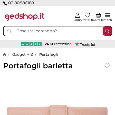
02 80886189
Login
Preferiti
Carrello
Menu
2410
recensioni
Home page
Gadget A-Z
Portafogli
Portafogli barletta