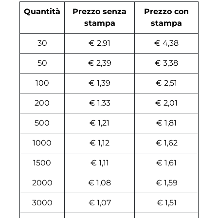
Quantità
Prezzo senza
Prezzo con
stampa
stampa
30
€ 2,91
€ 4,38
50
€ 2,39
€ 3,38
100
€ 1,39
€ 2,51
200
€ 1,33
€ 2,01
500
€ 1,21
€ 1,81
1000
€ 1,12
€ 1,62
1500
€ 1,11
€ 1,61
2000
€ 1,08
€ 1,59
3000
€ 1,07
€ 1,51