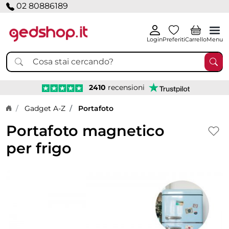
02 80886189
Login
Preferiti
Carrello
Menu
2410
recensioni
Home page
Gadget A-Z
Portafoto
Portafoto magnetico
per frigo