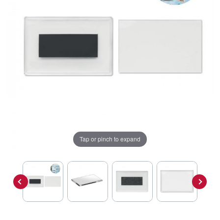
Tap or pinch to expand