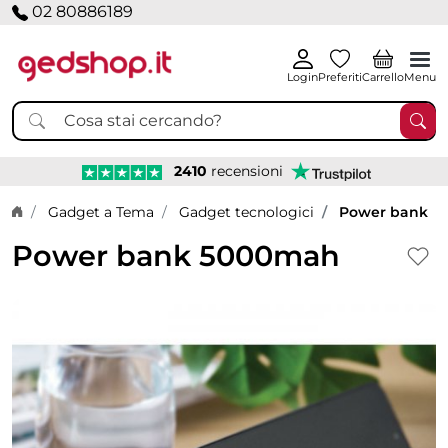
02 80886189
Login
Preferiti
Carrello
Menu
2410
recensioni
Home page
Gadget a Tema
Gadget tecnologici
Power bank
Power bank 5000mah