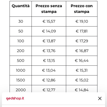
Quantità
Prezzo senza
Prezzo con
stampa
stampa
30
€ 15,57
€ 19,10
50
€ 14,09
€ 17,81
100
€ 13,87
€ 17,29
200
€ 13,76
€ 16,87
500
€ 13,15
€ 16,44
1000
€ 13,04
€ 15,31
1500
€ 12,86
€ 15,02
2000
€ 12,77
€ 14,84
3000
€ 12,63
€ 14,71