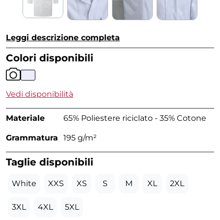
Leggi descrizione completa
Colori disponibili
Vedi disponibilità
Materiale
65% Poliestere riciclato - 35% Cotone
Grammatura
195 g/m²
Taglie disponibili
White
XXS
XS
S
M
XL
2XL
3XL
4XL
5XL