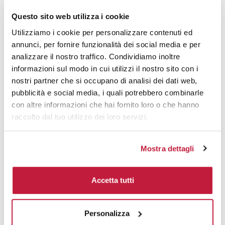
5000
€ 12,27
€ 14,58
Questo sito web utilizza i cookie
10000
€ 12,22
€ 14,24
Utilizziamo i cookie per personalizzare contenuti ed
annunci, per fornire funzionalità dei social media e per
analizzare il nostro traffico. Condividiamo inoltre
Tecniche di stampa
informazioni sul modo in cui utilizzi il nostro sito con i
nostri partner che si occupano di analisi dei dati web,
Area di personalizzazione
pubblicità e social media, i quali potrebbero combinarle
con altre informazioni che hai fornito loro o che hanno
Domande e risposte
raccolto dal tuo utilizzo dei loro servizi.
Mostra dettagli
Prodotti alternativi
Accetta tutti
Personalizza