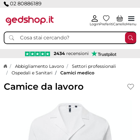
02 80886189
Login
Preferiti
Carrello
Menu
2434
recensioni
Home page
Abbigliamento Lavoro
Settori professionali
Ospedali e Sanitari
Camici medico
Camice da lavoro