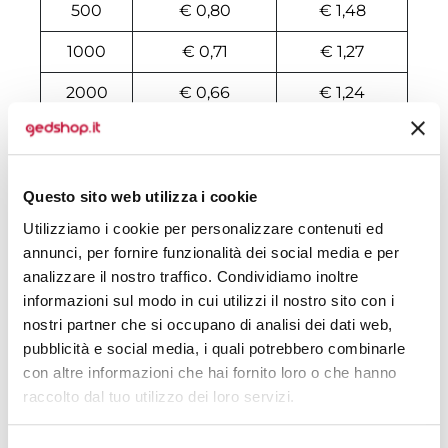
500
€ 0,80
€ 1,48
1000
€ 0,71
€ 1,27
2000
€ 0,66
€ 1,24
3000
€ 0,65
€ 1,14
4000
€ 0,64
€ 1,11
Questo sito web utilizza i cookie
5000
€ 0,64
€ 1,06
Utilizziamo i cookie per personalizzare contenuti ed
annunci, per fornire funzionalità dei social media e per
6000
€ 0,64
€ 1,04
analizzare il nostro traffico. Condividiamo inoltre
7000
€ 0,64
€ 0,97
informazioni sul modo in cui utilizzi il nostro sito con i
nostri partner che si occupano di analisi dei dati web,
8000
€ 0,61
€ 0,93
pubblicità e social media, i quali potrebbero combinarle
con altre informazioni che hai fornito loro o che hanno
10000
€ 0,59
€ 0,85
raccolto dal tuo utilizzo dei loro servizi.