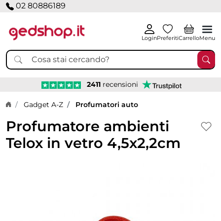
02 80886189
Login
Preferiti
Carrello
Menu
2411
recensioni
Home page
Gadget A-Z
Profumatori auto
Profumatore ambienti
Telox in vetro 4,5x2,2cm