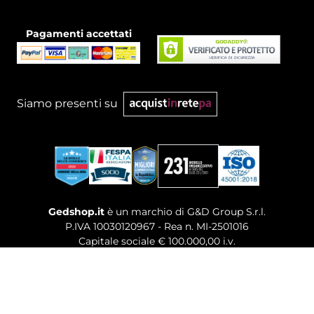
Pagamenti accettati
Siamo presenti su
Gedshop.it
è un marchio di G&D Group S.r.l.
P.IVA 10030120967 - Rea n. MI-2501016
Capitale sociale € 100.000,00 i.v.
Sede legale, Uffici Commerciali: Via Giuseppe Govone,
14 - 20154 Milano (MI)
Tel. 02 80886189
-
Mail. commerciale@gedshop.it