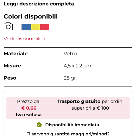
Leggi descrizione completa
Colori disponibili
Vedi disponibilità
Materiale
Vetro
Misure
4,5 x 2,2 cm
Peso
28 gr
Prezzo da:
Trasporto gratuito
per ordini
€ 0,66
superiori a € 100
Iva esclusa
Disponibilità immediata
Ti servono quantità maggiori/minori?