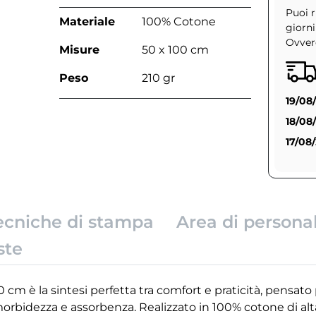
Puoi r
Materiale
100% Cotone
giorni
Ovvero
Misure
50 x 100 cm
Peso
210 gr
19/08
18/08
17/08
ecniche di stampa
Area di persona
ste
 è la sintesi perfetta tra comfort e praticità, pensato 
morbidezza e assorbenza. Realizzato in 100% cotone di alt