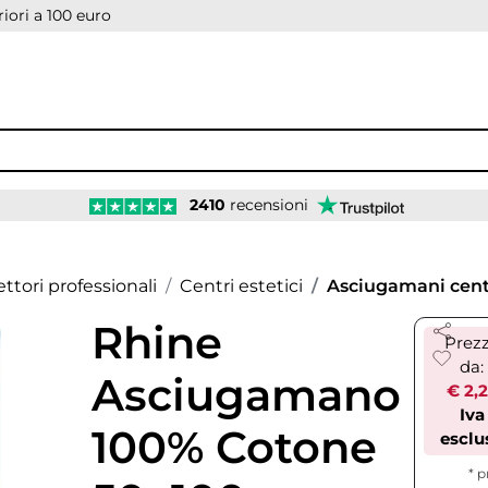
iori a 100 euro
2410
recensioni
ettori professionali
Centri estetici
Asciugamani centr
Rhine
Prez
da:
Asciugamano
€ 2,
Iva
100% Cotone
esclu
* p