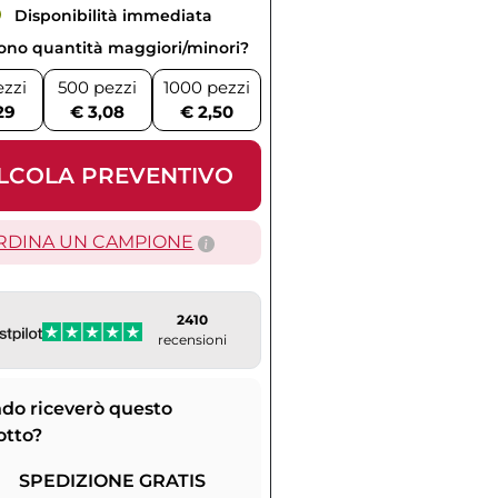
Disponibilità immediata
vono quantità maggiori/minori?
ezzi
500 pezzi
1000 pezzi
29
€ 3,08
€ 2,50
LCOLA PREVENTIVO
RDINA UN CAMPIONE
2410
recensioni
do riceverò questo
otto?
SPEDIZIONE GRATIS