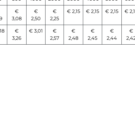
€
€
€
€ 2,15
€ 2,15
€ 2,15
€ 2,
9
3,08
2,50
2,25
18
€
€ 3,01
€
€
€
€
€
3,26
2,57
2,48
2,45
2,44
2,4