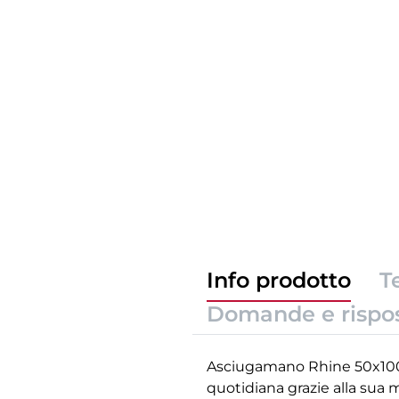
Info prodotto
T
Domande e rispo
Asciugamano Rhine 50x100 cm
quotidiana grazie alla sua 