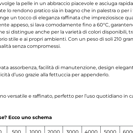
volge la pelle in un abbraccio piacevole e asciuga rapid
te lo rendono pratico sia in bagno che in palestra o per i
nge un tocco di eleganza raffinata che impreziosisce qua
mente appeso, si lava comodamente fino a 60°C, garanten
i distingue anche per la varietà di colori disponibili, tra
prio stile e ai propri ambienti. Con un peso di soli 210 g
ualità senza compromessi.
vata assorbenza, facilità di manutenzione, design elegan
ticità d’uso grazie alla fettuccia per appenderlo.
versatile e raffinato, perfetto per l’uso quotidiano in cas
rse? Ecco uno schema
0
500
1000
2000
3000
4000
5000
600