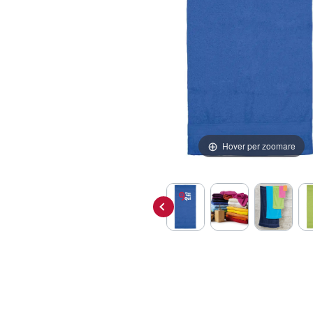
Hover per zoomare