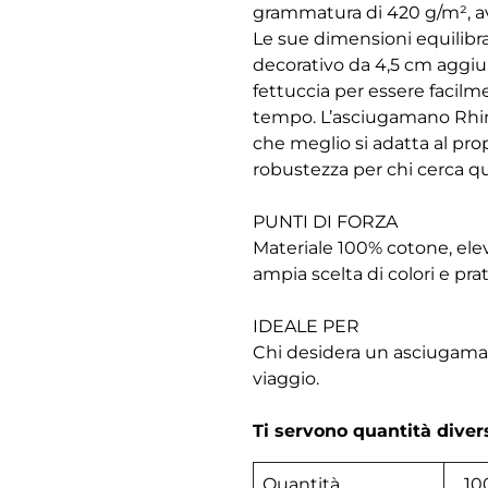
grammatura di 420 g/m², av
Le sue dimensioni equilibra
decorativo da 4,5 cm aggiu
fettuccia per essere facil
tempo. L’asciugamano Rhine s
che meglio si adatta al pro
robustezza per chi cerca q
PUNTI DI FORZA
Materiale 100% cotone, ele
ampia scelta di colori e pra
IDEALE PER
Chi desidera un asciugamano 
viaggio.
Ti servono quantità dive
Quantità
10