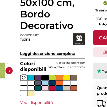
50x100 cm,
Bordo
Ti ser
100 p
Decorativo
€ 4,
CODICE ART.
CA
TO3515
O
Leggi descrizione completa
Colori
Clicca sul colore per
visualizzare un anteprima
disponibili
Quan
prod
Vedi disponibilità