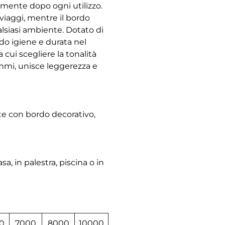
amente dopo ogni utilizzo.
 viaggi, mentre il bordo
lsiasi ambiente. Dotato di
do igiene e durata nel
 cui scegliere la tonalità
rammi, unisce leggerezza e
te con bordo decorativo,
a, in palestra, piscina o in
0
7000
8000
10000