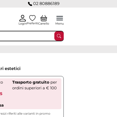
02 80886189
Preferiti
Carrello
Login
Menu
i estetici
zo
Trasporto gratuito
per
ordini superiori a € 100
25
sa
rezzi riferiti alle varianti in promo