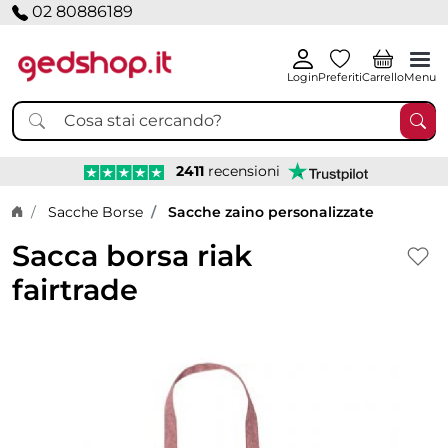
02 80886189
Login
Preferiti
Carrello
Menu
2411
recensioni
Home page
Sacche Borse
Sacche zaino personalizzate
Sacca borsa riak
fairtrade