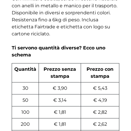
con anelli in metallo e manico per il trasporto.
Disponibile in diversi e sorprendenti colori.
Resistenza fino a 6kg di peso. Inclusa
etichetta Fairtrade e etichetta con logo su
cartone riciclato.
Ti servono quantità diverse? Ecco uno
schema
Quantità
Prezzo senza
Prezzo con
stampa
stampa
30
€ 3,90
€ 5,43
50
€ 3,14
€ 4,19
100
€ 1,81
€ 2,82
200
€ 1,81
€ 2,62