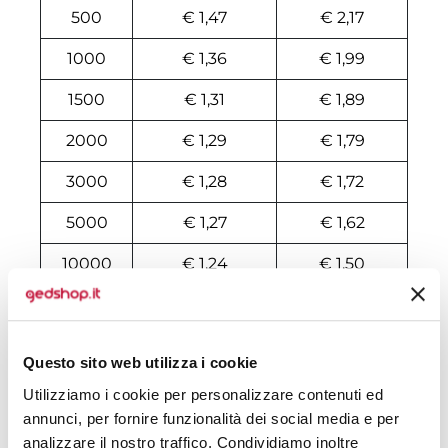
500
€ 1,47
€ 2,17
1000
€ 1,36
€ 1,99
1500
€ 1,31
€ 1,89
2000
€ 1,29
€ 1,79
3000
€ 1,28
€ 1,72
5000
€ 1,27
€ 1,62
10000
€ 1,24
€ 1,50
Tecniche di stampa
Questo sito web utilizza i cookie
Area di personalizzazione
Utilizziamo i cookie per personalizzare contenuti ed
annunci, per fornire funzionalità dei social media e per
Domande e risposte
analizzare il nostro traffico. Condividiamo inoltre