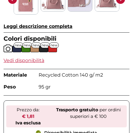
Leggi descrizione completa
Colori disponibili
new
new
new
new
new
Vedi disponibilità
Materiale
Recycled Cotton 140 g/ m2
Peso
95 gr
Prezzo da:
Trasporto gratuito
per ordini
€ 1,81
superiori a € 100
Iva esclusa
Disponibilità immediata