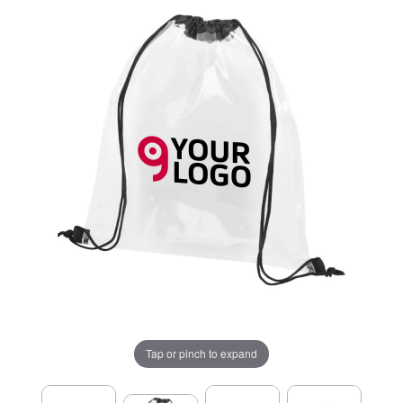
Tap or pinch to expand