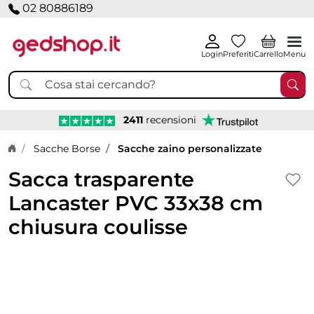
02 80886189
Login
Preferiti
Carrello
Menu
2411
recensioni
Home page
Sacche Borse
Sacche zaino personalizzate
Sacca trasparente
Lancaster PVC 33x38 cm
chiusura coulisse