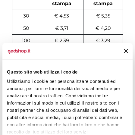
stampa
stampa
30
€ 4,53
€ 5,35
50
€ 3,71
€ 4,20
100
€ 2,39
€ 3,29
200
€ 2,22
€ 3,13
500
€ 1,93
€ 2,55
Questo sito web utilizza i cookie
1000
€ 1,89
€ 2,40
Utilizziamo i cookie per personalizzare contenuti ed
annunci, per fornire funzionalità dei social media e per
1500
€ 1,89
€ 2,30
analizzare il nostro traffico. Condividiamo inoltre
2000
€ 1,86
€ 2,24
informazioni sul modo in cui utilizzi il nostro sito con i
nostri partner che si occupano di analisi dei dati web,
3000
€ 1,85
€ 2,20
pubblicità e social media, i quali potrebbero combinarle
con altre informazioni che hai fornito loro o che hanno
5000
€ 1,80
€ 2,09
raccolto dal tuo utilizzo dei loro servizi.