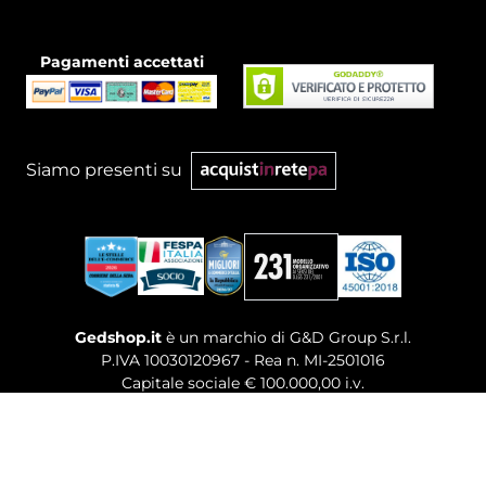
Pagamenti accettati
Siamo presenti su
Gedshop.it
è un marchio di G&D Group S.r.l.
P.IVA 10030120967 - Rea n. MI-2501016
Capitale sociale € 100.000,00 i.v.
Sede legale, Uffici Commerciali: Via Giuseppe Govone,
14 - 20154 Milano (MI)
Tel. 02 80886189
-
Mail. commerciale@gedshop.it