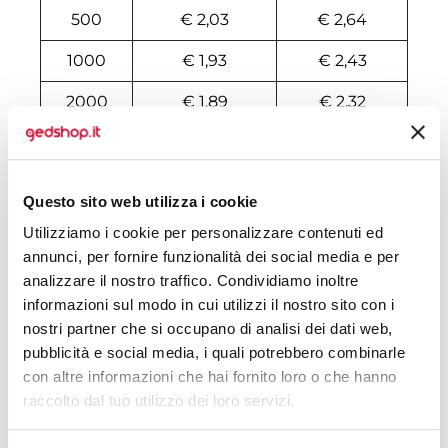
500
€ 2,03
€ 2,64
1000
€ 1,93
€ 2,43
2000
€ 1,89
€ 2,32
3000
€ 1,88
€ 2,27
4000
€ 1,87
€ 2,25
Questo sito web utilizza i cookie
5000
€ 1,86
€ 2,24
Utilizziamo i cookie per personalizzare contenuti ed
annunci, per fornire funzionalità dei social media e per
6000
€ 1,85
€ 2,21
analizzare il nostro traffico. Condividiamo inoltre
informazioni sul modo in cui utilizzi il nostro sito con i
7000
€ 1,83
€ 2,20
nostri partner che si occupano di analisi dei dati web,
8000
€ 1,82
€ 2,17
pubblicità e social media, i quali potrebbero combinarle
con altre informazioni che hai fornito loro o che hanno
10000
€ 1,81
€ 2,16
raccolto dal tuo utilizzo dei loro servizi.