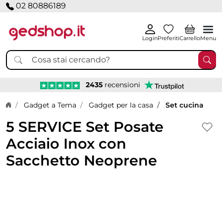
02 80886189
Login
Preferiti
Carrello
Menu
2435
recensioni
Home page
Gadget a Tema
Gadget per la casa
Set cucina
5 SERVICE Set Posate
Acciaio Inox con
Sacchetto Neoprene