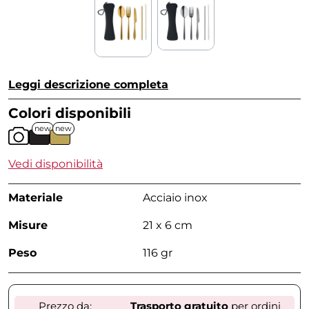
Leggi descrizione completa
Colori disponibili
new
new
Vedi disponibilità
Materiale
Acciaio inox
Misure
21 x 6 cm
Peso
116 gr
Prezzo da:
Trasporto gratuito
per ordini