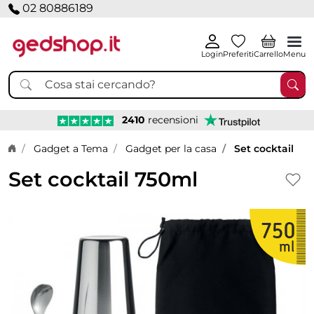
02 80886189
Login
Preferiti
Carrello
Menu
2410
recensioni
Home page
Gadget a Tema
Gadget per la casa
Set cocktail
Set cocktail 750ml