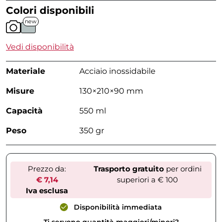
Colori disponibili
new
Vedi disponibilità
Materiale
Acciaio inossidabile
Misure
130×210×90 mm
Capacità
550 ml
Peso
350 gr
Prezzo da:
Trasporto gratuito
per ordini
€ 7,14
superiori a € 100
Iva esclusa
Disponibilità immediata
Ti servono quantità maggiori/minori?