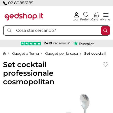
02 80886189
Login
Preferiti
Carrello
Menu
2410
recensioni
Home page
Gadget a Tema
Gadget per la casa
Set cocktail
Set cocktail
professionale
cosmopolitan