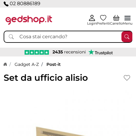
02 80886189
Login
Preferiti
Carrello
Menu
2435
recensioni
Home page
Gadget A-Z
Post-it
Set da ufficio alisio