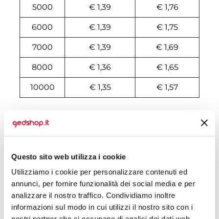
5000
€ 1,39
€ 1,76
6000
€ 1,39
€ 1,75
7000
€ 1,39
€ 1,69
8000
€ 1,36
€ 1,65
10000
€ 1,35
€ 1,57
Tecniche di stampa
Area di personalizzazione
Questo sito web utilizza i cookie
Domande e risposte
Utilizziamo i cookie per personalizzare contenuti ed
annunci, per fornire funzionalità dei social media e per
analizzare il nostro traffico. Condividiamo inoltre
informazioni sul modo in cui utilizzi il nostro sito con i
Prodotti alternativi
nostri partner che si occupano di analisi dei dati web,