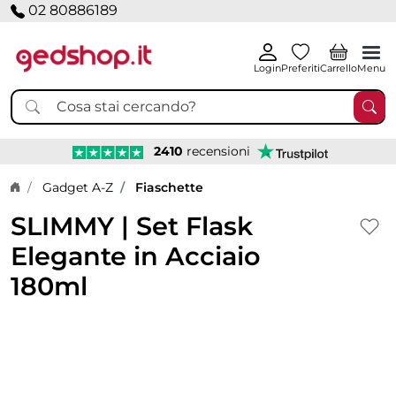
02 80886189
Login
Preferiti
Carrello
Menu
2410
recensioni
Home page
Gadget A-Z
Fiaschette
SLIMMY | Set Flask
Elegante in Acciaio
180ml