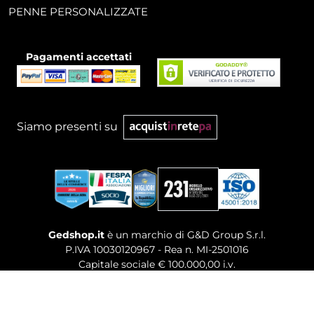
PENNE PERSONALIZZATE
Pagamenti accettati
Siamo presenti su
Gedshop.it
è un marchio di G&D Group S.r.l.
P.IVA 10030120967 - Rea n. MI-2501016
Capitale sociale € 100.000,00 i.v.
Sede legale, Uffici Commerciali: Via Giuseppe Govone,
14 - 20154 Milano (MI)
Tel. 02 80886189
-
Mail. commerciale@gedshop.it