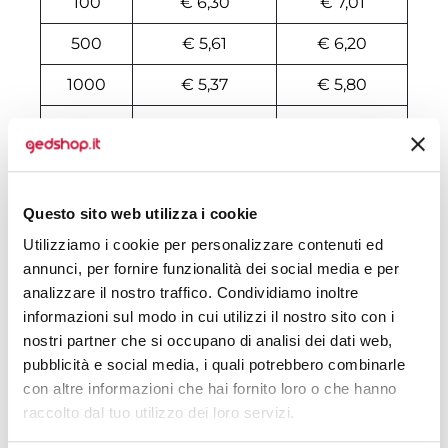
100
€ 6,30
€ 7,01
500
€ 5,61
€ 6,20
1000
€ 5,37
€ 5,80
2000
€ 5,21
€ 5,66
3000
€ 5,13
€ 5,60
4000
€ 5,13
€ 5,53
Questo sito web utilizza i cookie
Utilizziamo i cookie per personalizzare contenuti ed
5000
€ 5,06
€ 5,46
annunci, per fornire funzionalità dei social media e per
6000
€ 4,97
€ 5,46
analizzare il nostro traffico. Condividiamo inoltre
informazioni sul modo in cui utilizzi il nostro sito con i
7000
€ 4,97
€ 5,46
nostri partner che si occupano di analisi dei dati web,
pubblicità e social media, i quali potrebbero combinarle
8000
€ 4,97
€ 5,42
con altre informazioni che hai fornito loro o che hanno
10000
€ 4,80
€ 5,25
raccolto dal tuo utilizzo dei loro servizi.