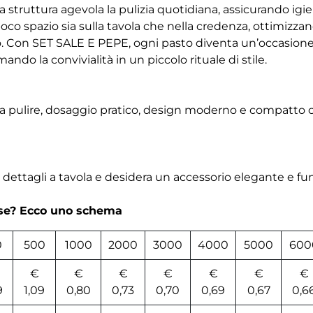
a struttura agevola la pulizia quotidiana, assicurando igie
o spazio sia sulla tavola che nella credenza, ottimizzan
co. Con SET SALE E PEPE, ogni pasto diventa un’occasione
ando la convivialità in un piccolo rituale di stile.
li da pulire, dosaggio pratico, design moderno e compatto 
i dettagli a tavola e desidera un accessorio elegante e fu
rse? Ecco uno schema
0
500
1000
2000
3000
4000
5000
600
€
€
€
€
€
€
€
9
1,09
0,80
0,73
0,70
0,69
0,67
0,6