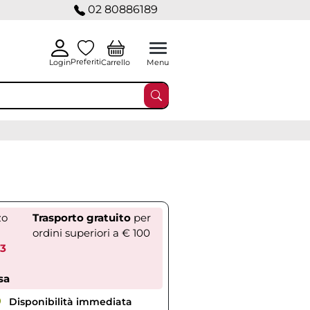
02 80886189
Preferiti
Carrello
Login
Menu
zo
Trasporto gratuito
per
ordini superiori a € 100
73
sa
Disponibilità immediata