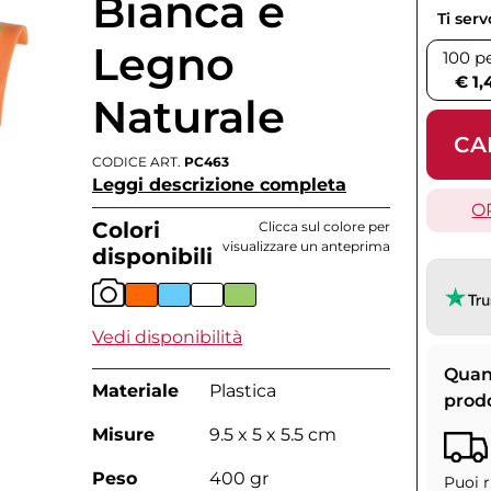
Bianca e
Ti ser
Legno
100 p
€ 1,
Naturale
CA
CODICE ART.
PC463
Leggi descrizione completa
O
Colori
Clicca sul colore per
visualizzare un anteprima
disponibili
Vedi disponibilità
Quan
Materiale
Plastica
prod
Misure
9.5 x 5 x 5.5 cm
Peso
400 gr
Puoi r