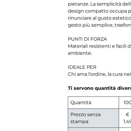
pietanze. La semplicità dell
design compatto occupa poc
rinunciare al gusto esteti
gesto più semplice, trasform
PUNTI DI FORZA
Materiali resistenti e faci
ambiente.
IDEALE PER
Chi ama l’ordine, la cura ne
Ti servono quantità dive
Quantità
10
Prezzo senza
€
stampa
1,4