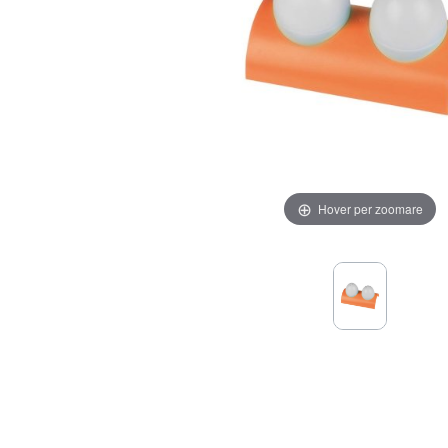
Hover per zoomare