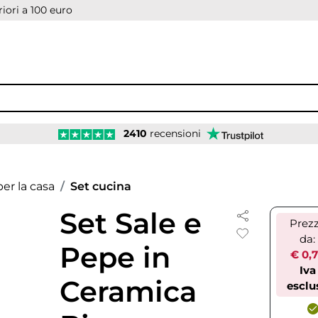
iori a 100 euro
2410
recensioni
er la casa
Set cucina
Set Sale e
Prez
da:
Pepe in
€ 0,
Iva
Ceramica
esclu