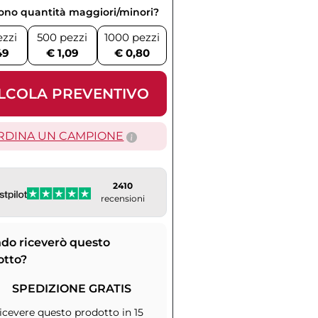
vono quantità maggiori/minori?
ezzi
500 pezzi
1000 pezzi
49
€ 1,09
€ 0,80
LCOLA PREVENTIVO
RDINA UN CAMPIONE
2410
recensioni
do riceverò questo
otto?
SPEDIZIONE GRATIS
icevere questo prodotto in 15