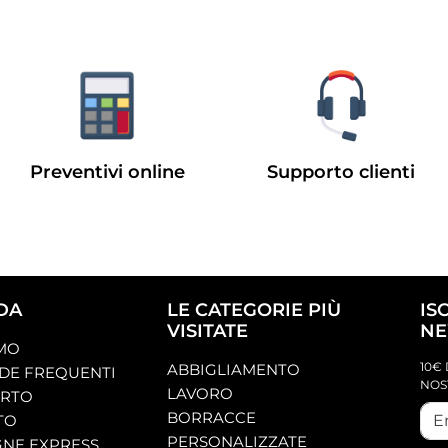
Preventivi online
Supporto clienti
DA
LE CATEGORIE PIÙ
IS
VISITATE
NE
AMO
10€ 
ABBIGLIAMENTO
E FREQUENTI
NOS
LAVORO
ORTO
BORRACCE
TO
PERSONALIZZATE
NE EXPRESS