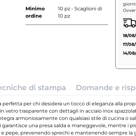
giorni
Minimo
10 pz - Scaglioni di
Ovvero
ordine
10 pz
18/08
17/08
14/08
ecniche di stampa
Domande e risp
 perfetta per chi desidera un tocco di eleganza alla prop
o in vetro trasparente con dettagli in acciaio inox spazzola
tegra armoniosamente con qualsiasi stile di cucina o sal
 garantisce una presa salda e maneggevole, mentre i pr
e e pepe, prevenendo sprechi e mantenendo sempre la gi