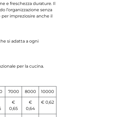
ne e freschezza durature. Il
do l’organizzazione senza
 per impreziosire anche il
che si adatta a ogni
nzionale per la cucina.
0
7000
8000
10000
€
€
€ 0,62
6
0,65
0,64