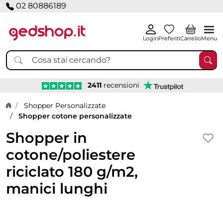
02 80886189
Login
Preferiti
Carrello
Menu
2411
recensioni
Home page
Shopper Personalizzate
Shopper cotone personalizzate
Shopper in
cotone/poliestere
riciclato 180 g/m2,
manici lunghi