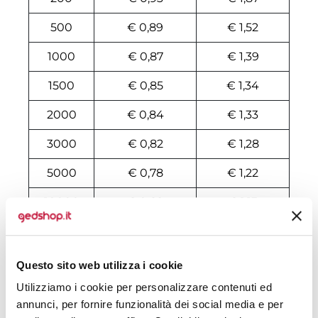
500
€ 0,89
€ 1,52
1000
€ 0,87
€ 1,39
1500
€ 0,85
€ 1,34
2000
€ 0,84
€ 1,33
3000
€ 0,82
€ 1,28
5000
€ 0,78
€ 1,22
10000
€ 0,68
€ 1,13
Tecniche di stampa
Questo sito web utilizza i cookie
Area di personalizzazione
Utilizziamo i cookie per personalizzare contenuti ed
annunci, per fornire funzionalità dei social media e per