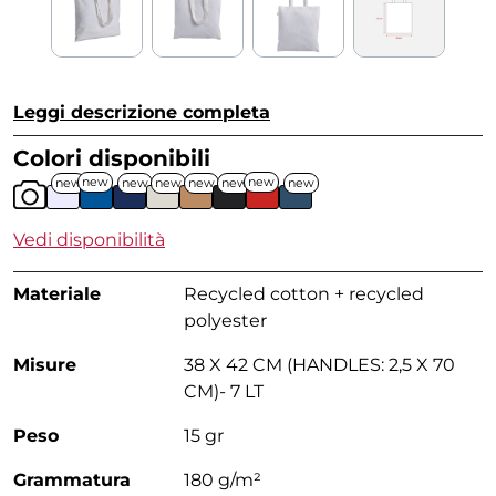
Leggi descrizione completa
Colori disponibili
new
new
new
new
new
new
new
new
Vedi disponibilità
Materiale
Recycled cotton + recycled
polyester
Misure
38 X 42 CM (HANDLES: 2,5 X 70
CM)- 7 LT
Peso
15 gr
Grammatura
180 g/m²