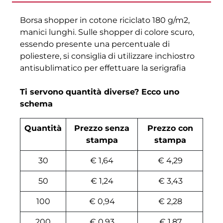
Borsa shopper in cotone riciclato 180 g/m2,
manici lunghi. Sulle shopper di colore scuro,
essendo presente una percentuale di
poliestere, si consiglia di utilizzare inchiostro
antisublimatico per effettuare la serigrafia
Ti servono quantità diverse? Ecco uno
schema
Quantità
Prezzo senza
Prezzo con
stampa
stampa
30
€ 1,64
€ 4,29
50
€ 1,24
€ 3,43
100
€ 0,94
€ 2,28
200
€ 0,93
€ 1,87