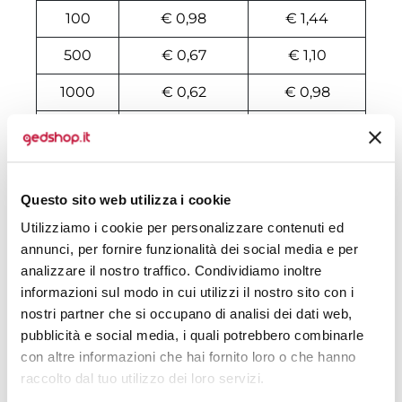
100
€ 0,98
€ 1,44
500
€ 0,67
€ 1,10
1000
€ 0,62
€ 0,98
2000
€ 0,61
€ 0,93
3000
€ 0,59
€ 0,91
Questo sito web utilizza i cookie
4000
€ 0,58
€ 0,90
Utilizziamo i cookie per personalizzare contenuti ed
5000
€ 0,58
€ 0,89
annunci, per fornire funzionalità dei social media e per
analizzare il nostro traffico. Condividiamo inoltre
6000
€ 0,56
€ 0,87
informazioni sul modo in cui utilizzi il nostro sito con i
7000
€ 0,56
€ 0,85
nostri partner che si occupano di analisi dei dati web,
pubblicità e social media, i quali potrebbero combinarle
8000
€ 0,56
€ 0,84
con altre informazioni che hai fornito loro o che hanno
raccolto dal tuo utilizzo dei loro servizi.
10000
€ 0,54
€ 0,76