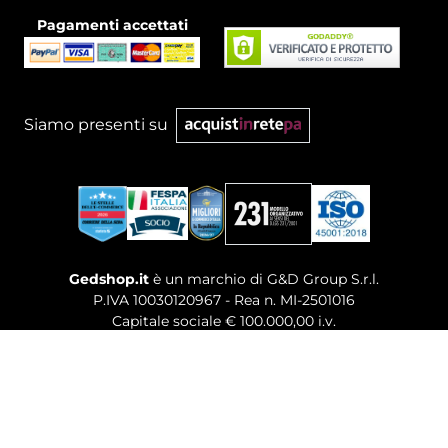
Pagamenti accettati
Siamo presenti su
Gedshop.it
è un marchio di G&D Group S.r.l.
P.IVA 10030120967 - Rea n. MI-2501016
Capitale sociale € 100.000,00 i.v.
Sede legale, Uffici Commerciali: Via Giuseppe Govone,
14 - 20154 Milano (MI)
Tel. 02 80886189
-
Mail. commerciale@gedshop.it