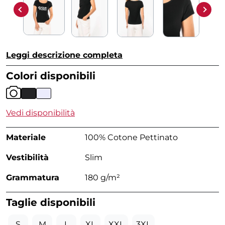
Leggi descrizione completa
Colori disponibili
Vedi disponibilità
Materiale
100% Cotone Pettinato
Vestibilità
Slim
Grammatura
180 g/m²
Taglie disponibili
S
M
L
XL
XXL
3XL