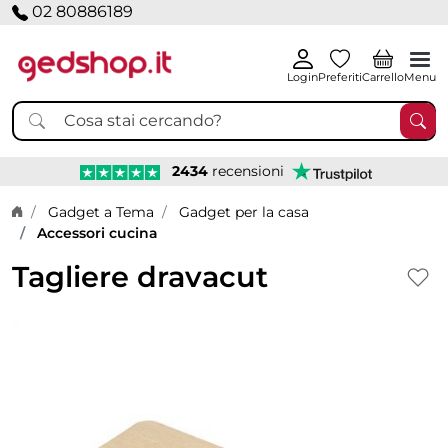
02 80886189
Login
Preferiti
Carrello
Menu
2434
recensioni
Home page
Gadget a Tema
Gadget per la casa
Accessori cucina
Tagliere dravacut