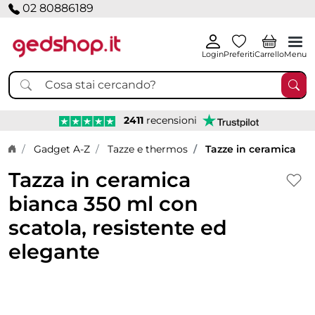
02 80886189
Login
Preferiti
Carrello
Menu
2411
recensioni
Home page
Gadget A-Z
Tazze e thermos
Tazze in ceramica
Tazza in ceramica
bianca 350 ml con
scatola, resistente ed
elegante