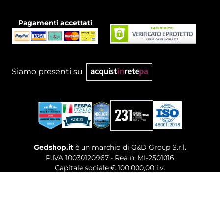
Pagamenti accettati
Siamo presenti su
Gedshop.it
è un marchio di G&D Group S.r.l.
P.IVA 10030120967 - Rea n. MI-2501016
Capitale sociale € 100.000,00 i.v.
Sede legale, Uffici Commerciali: Via Giuseppe Govone,
14 - 20154 Milano (MI)
Tel. 02 80886189
-
Mail. commerciale@gedshop.it