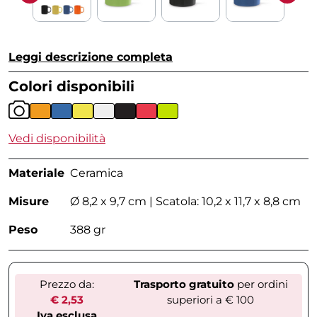
Leggi descrizione completa
Colori disponibili
Vedi disponibilità
Materiale
Ceramica
Misure
Ø 8,2 x 9,7 cm | Scatola: 10,2 x 11,7 x 8,8 cm
Peso
388 gr
Prezzo da:
Trasporto gratuito
per ordini
€ 2,53
superiori a € 100
Iva esclusa