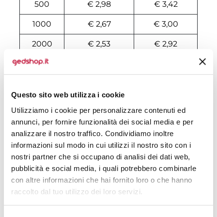
500
€ 2,98
€ 3,42
1000
€ 2,67
€ 3,00
2000
€ 2,53
€ 2,92
3000
€ 2,52
€ 2,92
4000
€ 2,51
€ 2,88
Questo sito web utilizza i cookie
5000
€ 2,48
€ 2,82
Utilizziamo i cookie per personalizzare contenuti ed
annunci, per fornire funzionalità dei social media e per
6000
€ 2,46
€ 2,76
analizzare il nostro traffico. Condividiamo inoltre
7000
€ 2,43
€ 2,70
informazioni sul modo in cui utilizzi il nostro sito con i
nostri partner che si occupano di analisi dei dati web,
8000
€ 2,42
€ 2,68
pubblicità e social media, i quali potrebbero combinarle
con altre informazioni che hai fornito loro o che hanno
10000
€ 2,36
€ 2,64
raccolto dal tuo utilizzo dei loro servizi.
Tecniche di stampa