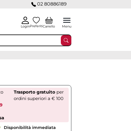
02 80886189
Preferiti
Carrello
Login
Menu
zo
Trasporto gratuito
per
ordini superiori a € 100
59
sa
Disponibilità immediata