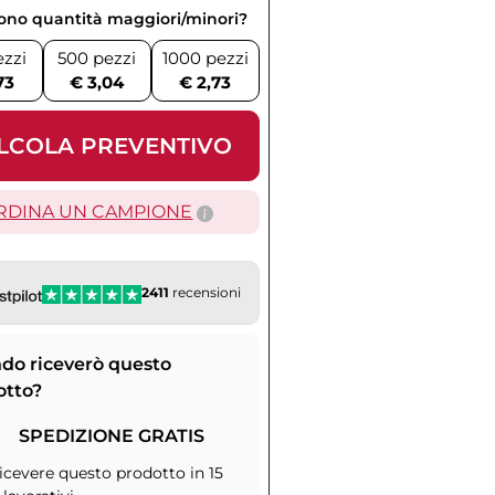
vono quantità maggiori/minori?
ezzi
500 pezzi
1000 pezzi
73
€ 3,04
€ 2,73
LCOLA PREVENTIVO
RDINA UN CAMPIONE
2411
recensioni
do riceverò questo
otto?
SPEDIZIONE GRATIS
icevere questo prodotto in 15