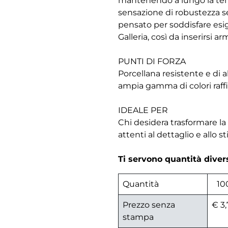
mantenendo a lungo la temp
sensazione di robustezza 
pensato per soddisfare esig
Galleria, così da inserirsi 
PUNTI DI FORZA
Porcellana resistente e di
ampia gamma di colori raffi
IDEALE PER
Chi desidera trasformare la 
attenti al dettaglio e allo sti
Ti servono quantità dive
Quantità
10
Prezzo senza
€ 3,
stampa