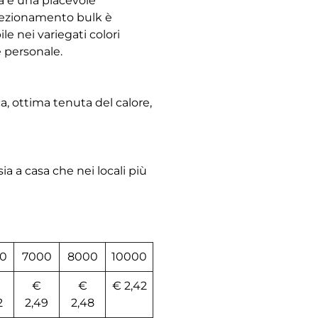
à e una piacevole
fezionamento bulk è
e nei variegati colori
e personale.
, ottima tenuta del calore,
ia a casa che nei locali più
0
7000
8000
10000
€
€
€ 2,42
2
2,49
2,48