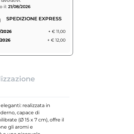
 lavorativi.
 il:
21/08/2026
SPEDIZIONE EXPRESS
/2026
+ € 11,00
/2026
+ € 12,00
lizzazione
leganti: realizzata in
oderno, capace di
brate (Ø 15 x 7 cm), offre il
one gli aromi e