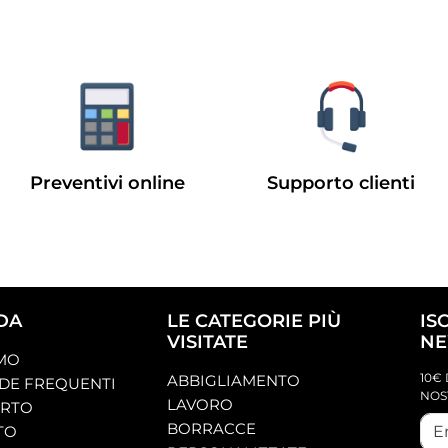
Preventivi online
Supporto clienti
DA
LE CATEGORIE PIÙ
IS
VISITATE
NE
AMO
10€ 
ABBIGLIAMENTO
E FREQUENTI
NOS
LAVORO
ORTO
BORRACCE
TO