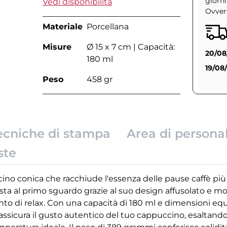
giorni
Vedi disponibilità
Ovvero
Materiale
Porcellana
Misure
Ø 15 x 7 cm | Capacità:
20/08
180 ml
19/08
Peso
458 gr
ecniche di stampa
Area di persona
ste
ino conica che racchiude l'essenza delle pause caffè più e
ista al primo sguardo grazie al suo design affusolato e m
o di relax. Con una capacità di 180 ml e dimensioni equili
 assicura il gusto autentico del tuo cappuccino, esaltand