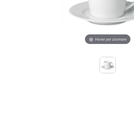
Hover per zoomare