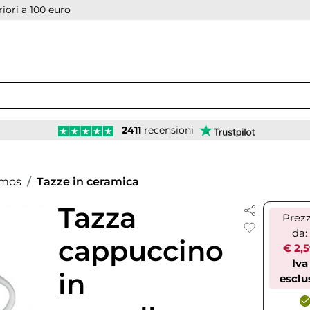
iori a 100 euro
2411
recensioni
rmos
Tazze in ceramica
Tazza
Prez
da:
cappuccino
€ 2,
Iva
in
esclu