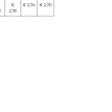
€
€ 2,74
€ 2,70
2
2,76