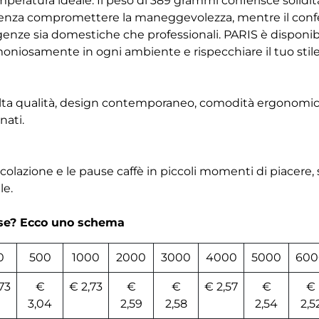
eratura ideale. Il peso di 389 grammi conferisce solidit
senza compromettere la maneggevolezza, mentre il con
enze sia domestiche che professionali. PARIS è disponibil
armoniosamente in ogni ambiente e rispecchiare il tuo stil
 alta qualità, design contemporaneo, comodità ergonomica
nati.
colazione e le pause caffè in piccoli momenti di piacere, s
le.
rse? Ecco uno schema
0
500
1000
2000
3000
4000
5000
600
73
€
€ 2,73
€
€
€ 2,57
€
€
3,04
2,59
2,58
2,54
2,5