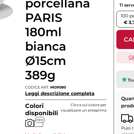
porcellana
Ti ser
PARIS
100 p
€ 3,
180ml
CA
bianca
Ø15cm
O
389g
CODICE ART.
MO9080
Leggi descrizione completa
Quan
Colori
Clicca sul colore per
prod
visualizzare un anteprima
disponibili
new
Puoi r