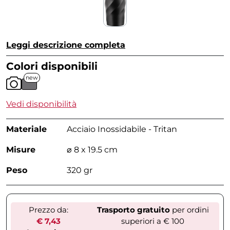
Leggi descrizione completa
Colori disponibili
new
Vedi disponibilità
Materiale
Acciaio Inossidabile - Tritan
Misure
⌀ 8 x 19.5 cm
Peso
320 gr
Prezzo da:
Trasporto gratuito
per ordini
€ 7,43
superiori a € 100