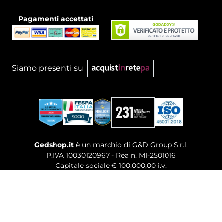
Pagamenti accettati
Siamo presenti su
Gedshop.it
è un marchio di G&D Group S.r.l.
P.IVA 10030120967 - Rea n. MI-2501016
Capitale sociale € 100.000,00 i.v.
Sede legale, Uffici Commerciali: Via Giuseppe Govone,
14 - 20154 Milano (MI)
Tel. 02 80886189
-
Mail. commerciale@gedshop.it