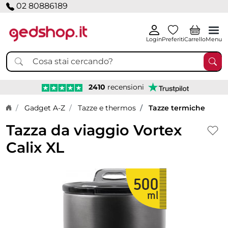
02 80886189
Login
Preferiti
Carrello
Menu
2410
recensioni
Home page
Gadget A-Z
Tazze e thermos
Tazze termiche
Tazza da viaggio Vortex
Calix XL