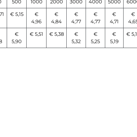
0
500
1000
2000
3000
4000
5000
600
71
€ 5,15
€
€
€
€
€
€
4,96
4,84
4,77
4,77
4,71
4,6
€
€ 5,51
€ 5,38
€
€
€
€ 5,
8
5,90
5,32
5,25
5,19