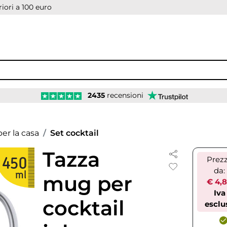
iori a 100 euro
2435
recensioni
er la casa
Set cocktail
Tazza
Prez
da:
mug per
€ 4,
Iva
cocktail
esclu