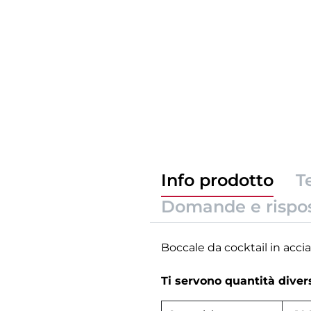
Info prodotto
T
Domande e rispo
Boccale da cocktail in acci
Ti servono quantità dive