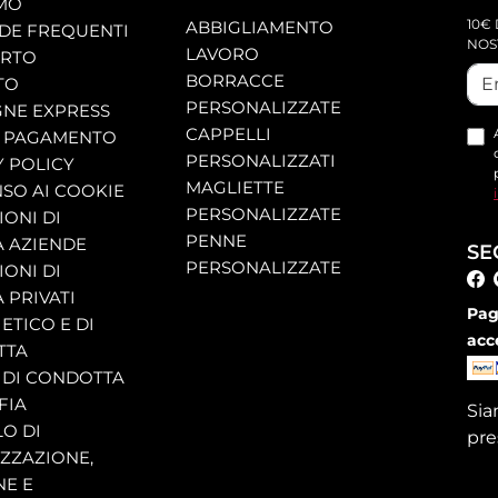
AMO
10€ 
ABBIGLIAMENTO
E FREQUENTI
NOS
LAVORO
ORTO
BORRACCE
TO
PERSONALIZZATE
NE EXPRESS
CAPPELLI
 PAGAMENTO
PERSONALIZZATI
Y POLICY
MAGLIETTE
SO AI COOKIE
PERSONALIZZATE
ONI DI
PENNE
A AZIENDE
SE
PERSONALIZZATE
ONI DI
 PRIVATI
Pag
ETICO E DI
acc
TTA
 DI CONDOTTA
FIA
Si
O DI
pre
ZZAZIONE,
NE E