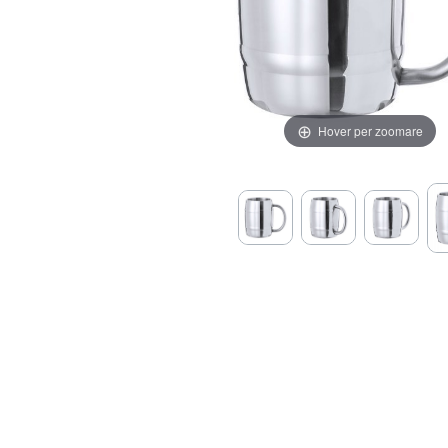
Hover per zoomare