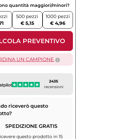
vono quantità maggiori/minori?
ezzi
500 pezzi
1000 pezzi
71
€ 5,15
€ 4,96
LCOLA PREVENTIVO
RDINA UN CAMPIONE
2435
recensioni
do riceverò questo
otto?
SPEDIZIONE GRATIS
icevere questo prodotto in 15