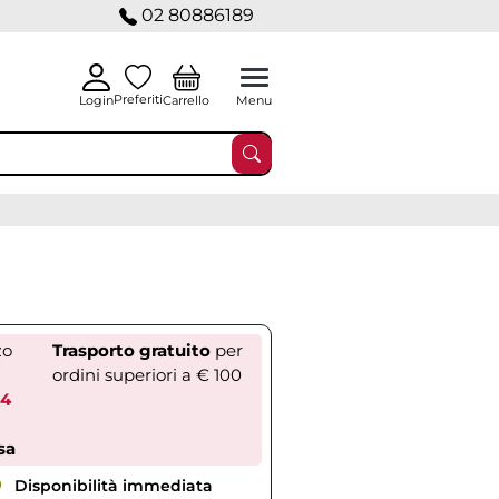
02 80886189
Preferiti
Carrello
Login
Menu
zo
Trasporto gratuito
per
ordini superiori a € 100
84
sa
Disponibilità immediata