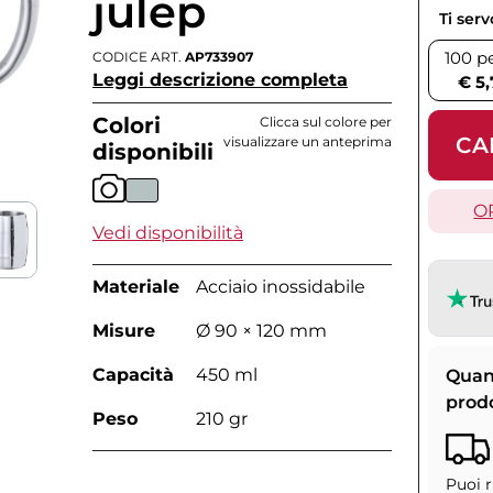
julep
Ti ser
100 p
CODICE ART.
AP733907
Leggi descrizione completa
€ 5,
Colori
Clicca sul colore per
CA
visualizzare un anteprima
disponibili
O
Vedi disponibilità
Materiale
Acciaio inossidabile
Misure
Ø 90 × 120 mm
Capacità
450 ml
Quan
prod
Peso
210 gr
Puoi r