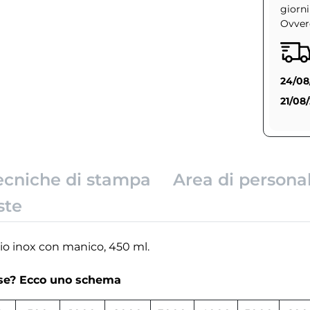
giorni
Ovvero
24/08
21/08
ecniche di stampa
Area di persona
ste
aio inox con manico, 450 ml.
rse? Ecco uno schema