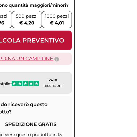
vono quantità maggiori/minori?
ezzi
500 pezzi
1000 pezzi
76
€ 4,20
€ 4,01
LCOLA PREVENTIVO
RDINA UN CAMPIONE
2410
recensioni
do riceverò questo
otto?
SPEDIZIONE GRATIS
icevere questo prodotto in 15