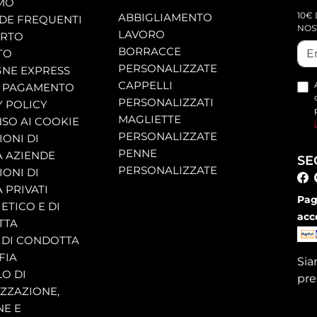
AMO
10€ 
ABBIGLIAMENTO
E FREQUENTI
NOS
LAVORO
ORTO
BORRACCE
TO
PERSONALIZZATE
NE EXPRESS
CAPPELLI
 PAGAMENTO
PERSONALIZZATI
Y POLICY
MAGLIETTE
SO AI COOKIE
PERSONALIZZATE
ONI DI
PENNE
A AZIENDE
SE
PERSONALIZZATE
ONI DI
 PRIVATI
Pag
ETICO E DI
acc
TTA
 DI CONDOTTA
FIA
Si
O DI
pre
ZZAZIONE,
NE E