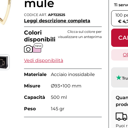
mule
Ti ser
100 p
CODICE ART.
AP722525
Leggi descrizione completa
€ 4,
Colori
Clicca sul colore per
CA
visualizzare un anteprima
disponibili
new
O
Vedi disponibilità
Materiale
Acciaio inossidabile
Misure
Ø93×100 mm
Capacità
500 ml
Quan
prod
Peso
145 gr
Puoi r