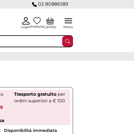
02 80886189
Preferiti
Carrello
Login
Menu
zo
Trasporto gratuito
per
ordini superiori a € 100
89
sa
Disponibilità immediata