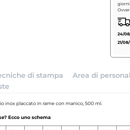
giorni
Ovvero
24/08
21/08
ecniche di stampa
Area di persona
ste
aio inox placcato in rame con manico, 500 ml.
rse? Ecco uno schema