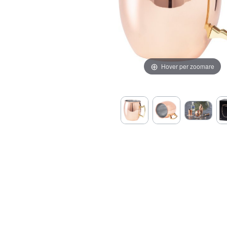
Hover per zoomare