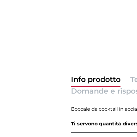
Info prodotto
T
Domande e rispo
Boccale da cocktail in acci
Ti servono quantità dive