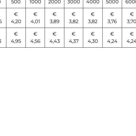
0
500
1000
2000
3000
4000
5000
600
€
€
€
€
€
€
€
6
4,20
4,01
3,89
3,82
3,82
3,76
3,7
€
€
€
€
€
€
€
3
4,95
4,56
4,43
4,37
4,30
4,24
4,2