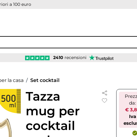
iori a 100 euro
2410
recensioni
er la casa
Set cocktail
Tazza
Prez
da:
mug per
€ 3,
Iva
cocktail
esclu