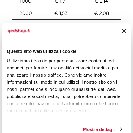
1000
€ 1,71
€ 2,14
2000
€ 1,53
€ 2,08
3000
€ 1,51
€ 2,03
4000
€ 1,48
€ 1,99
5000
€ 1,46
€ 1,90
Questo sito web utilizza i cookie
Utilizziamo i cookie per personalizzare contenuti ed
6000
€ 1,43
€ 1,82
annunci, per fornire funzionalità dei social media e per
7000
€ 1,39
€ 1,75
analizzare il nostro traffico. Condividiamo inoltre
informazioni sul modo in cui utilizzi il nostro sito con i
8000
€ 1,37
€ 1,71
nostri partner che si occupano di analisi dei dati web,
pubblicità e social media, i quali potrebbero combinarle
10000
€ 1,29
€ 1,67
con altre informazioni che hai fornito loro o che hanno
raccolto dal tuo utilizzo dei loro servizi.
Tecniche di stampa
Mostra dettagli