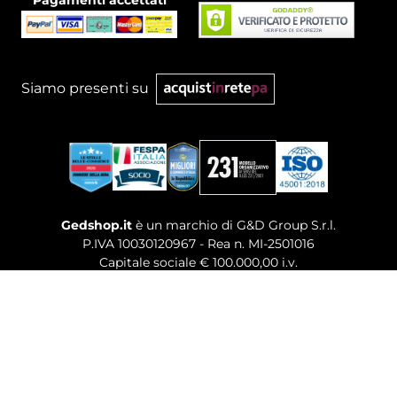
Pagamenti accettati
Siamo presenti su
Gedshop.it
è un marchio di G&D Group S.r.l.
P.IVA 10030120967 - Rea n. MI-2501016
Capitale sociale € 100.000,00 i.v.
Sede legale, Uffici Commerciali: Via Giuseppe Govone,
14 - 20154 Milano (MI)
Tel. 02 80886189
-
Mail. commerciale@gedshop.it
© 2026 GEDSHOP. ALL RIGHTS RESERVED.