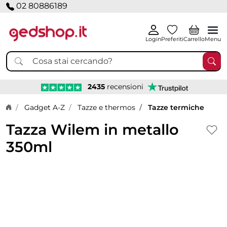
02 80886189
Login
Preferiti
Carrello
Menu
2435
recensioni
Home page
Gadget A-Z
Tazze e thermos
Tazze termiche
Tazza Wilem in metallo
350ml