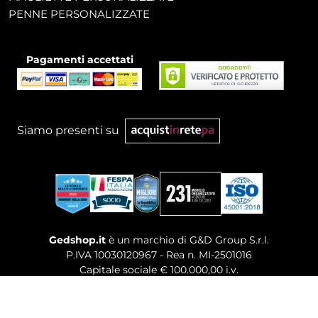
PENNE PERSONALIZZATE
Pagamenti accettati
Siamo presenti su
Gedshop.it
è un marchio di G&D Group S.r.l.
P.IVA 10030120967 - Rea n. MI-2501016
Capitale sociale € 100.000,00 i.v.
Sede legale, Uffici Commerciali: Via Giuseppe Govone,
14 - 20154 Milano (MI)
Tel. 02 80886189
-
Mail. commerciale@gedshop.it