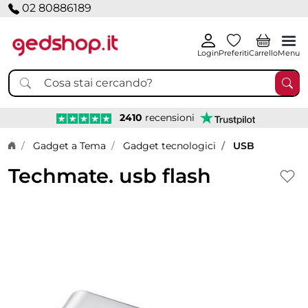
02 80886189
Login
Preferiti
Carrello
Menu
2410
recensioni
Home page
Gadget a Tema
Gadget tecnologici
USB
Techmate. usb flash