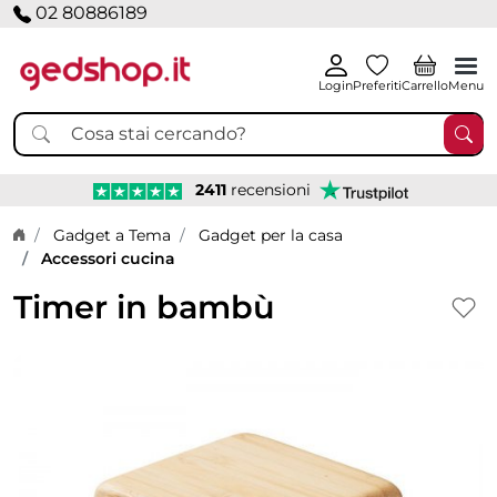
02 80886189
Login
Preferiti
Carrello
Menu
2411
recensioni
Home page
Gadget a Tema
Gadget per la casa
Accessori cucina
Timer in bambù