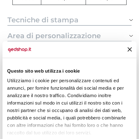
Tecniche di stampa
Area di personalizzazione
Domande e risposte
Questo sito web utilizza i cookie
Prodotti alternativi
Utilizziamo i cookie per personalizzare contenuti ed
annunci, per fornire funzionalità dei social media e per
analizzare il nostro traffico. Condividiamo inoltre
informazioni sul modo in cui utilizzi il nostro sito con i
nostri partner che si occupano di analisi dei dati web,
pubblicità e social media, i quali potrebbero combinarle
con altre informazioni che hai fornito loro o che hanno
raccolto dal tuo utilizzo dei loro servizi.