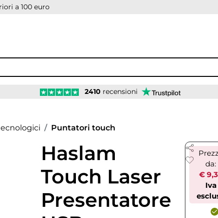
iori a 100 euro
2410
recensioni
ecnologici
Puntatori touch
Haslam
Prez
da:
Touch Laser
€ 9,
Iva
Presentatore
esclu