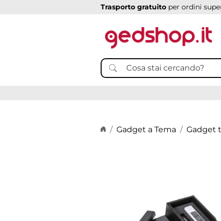
Trasporto gratuito
per ordini super
Home page
Gadget a Tema
Gadget t