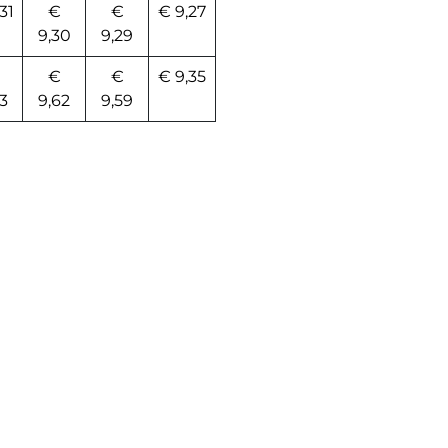
31
€
€
€ 9,27
9,30
9,29
€
€
€ 9,35
3
9,62
9,59