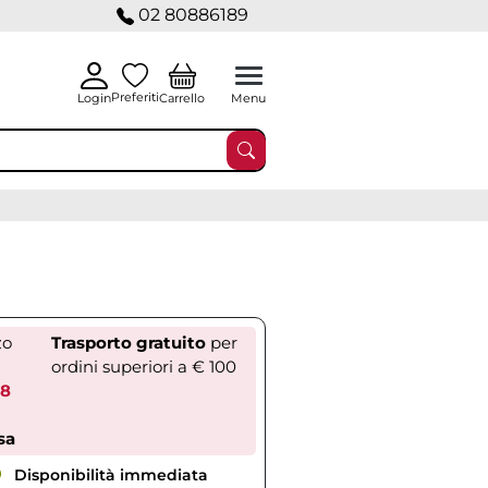
02 80886189
Preferiti
Carrello
Login
Menu
zo
Trasporto gratuito
per
ordini superiori a € 100
38
sa
Disponibilità immediata