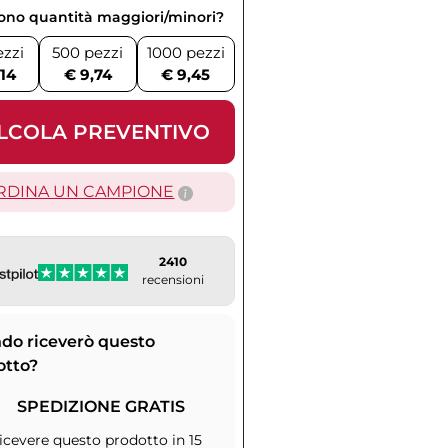
vono quantità maggiori/minori?
ezzi
500 pezzi
1000 pezzi
,14
€ 9,74
€ 9,45
LCOLA PREVENTIVO
RDINA UN CAMPIONE
2410
recensioni
do riceverò questo
otto?
SPEDIZIONE GRATIS
icevere questo prodotto in 15