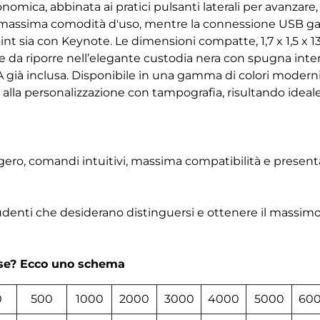
onomica, abbinata ai pratici pulsanti laterali per avanzar
e la massima comodità d'uso, mentre la connessione USB g
int sia con Keynote. Le dimensioni compatte, 1,7 x 1,5 x
cile da riporre nell’elegante custodia nera con spugna int
 già inclusa. Disponibile in una gamma di colori moderni e v
e alla personalizzazione con tampografia, risultando ide
ero, comandi intuitivi, massima compatibilità e presenta
tudenti che desiderano distinguersi e ottenere il massim
rse? Ecco uno schema
0
500
1000
2000
3000
4000
5000
60