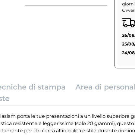
giorni
Ovvero
26/08
25/08
24/08
ecniche di stampa
Area di persona
ste
slam porta le tue presentazioni a un livello superiore gr
lastica resistente e leggerissima (solo 20 grammi), quest
tamente per chi cerca affidabilità e stile durante riunioni