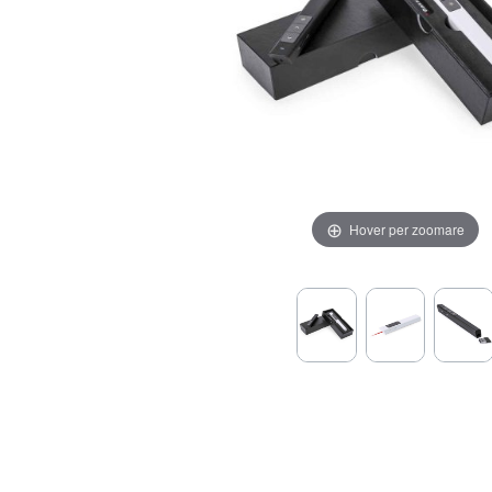
Hover per zoomare