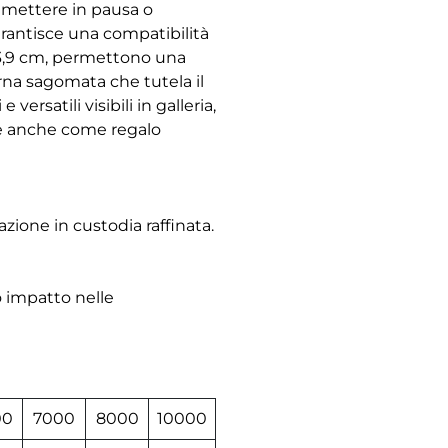
e, mettere in pausa o
arantisce una compatibilità
 13,9 cm, permettono una
erna sagomata che tutela il
ersatili visibili in galleria,
ale anche come regalo
zione in custodia raffinata.
o impatto nelle
00
7000
8000
10000