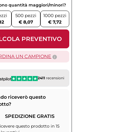
vono quantità maggiori/minori?
ezzi
500 pezzi
1000 pezzi
82
€ 8,07
€ 7,72
LCOLA PREVENTIVO
RDINA UN CAMPIONE
2411
recensioni
do riceverò questo
otto?
SPEDIZIONE GRATIS
icevere questo prodotto in 15