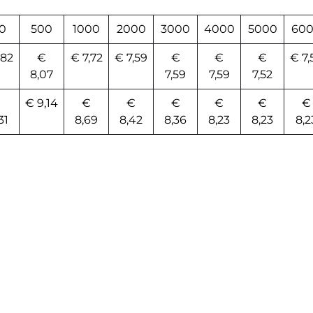
0
500
1000
2000
3000
4000
5000
60
,82
€
€ 7,72
€ 7,59
€
€
€
€ 7,
8,07
7,59
7,59
7,52
€
€ 9,14
€
€
€
€
€
€
31
8,69
8,42
8,36
8,23
8,23
8,2