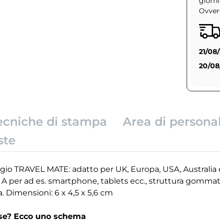
giorni
Ovvero
21/08
20/08
ecniche di stampa
Area di persona
ste
gio TRAVEL MATE: adatto per UK, Europa, USA, Australia e A
 A per ad es. smartphone, tablets ecc., struttura gommat
a. Dimensioni: 6 x 4,5 x 5,6 cm
rse? Ecco uno schema