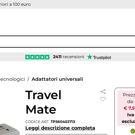
iori a 100 euro
2411
recensioni
ecnologici
Adattatori universali
Travel
Prez
da:
Mate
€ 7,
Iva
esclu
CODICE ART.
TP560402713
Leggi descrizione completa