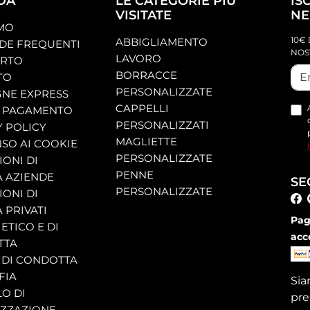
DA
LE CATEGORIE PIÙ
IS
VISITATE
NE
AMO
10€ 
ABBIGLIAMENTO
E FREQUENTI
NOS
LAVORO
ORTO
BORRACCE
TO
PERSONALIZZATE
NE EXPRESS
CAPPELLI
 PAGAMENTO
PERSONALIZZATI
Y POLICY
MAGLIETTE
SO AI COOKIE
PERSONALIZZATE
ONI DI
PENNE
A AZIENDE
SE
PERSONALIZZATE
ONI DI
 PRIVATI
Pag
ETICO E DI
acc
TTA
 DI CONDOTTA
FIA
Si
O DI
pre
ZZAZIONE,