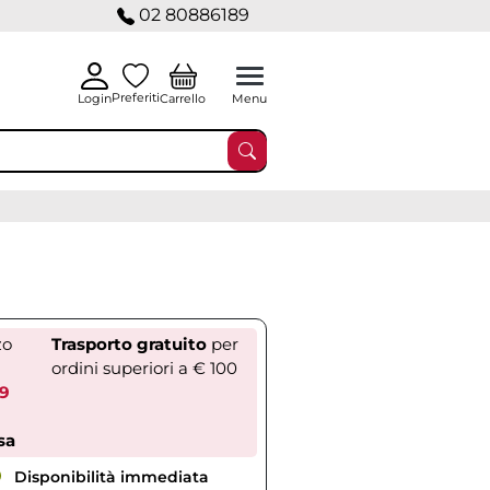
02 80886189
Preferiti
Carrello
Login
Menu
zo
Trasporto gratuito
per
ordini superiori a € 100
59
sa
Disponibilità immediata