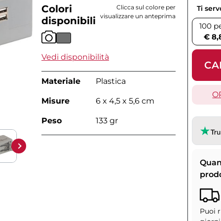
Colori
Clicca sul colore per
Ti ser
visualizzare un anteprima
disponibili
100 p
€ 8,
Vedi disponibilità
CA
Materiale
Plastica
O
Misure
6 x 4,5 x 5,6 cm
Peso
133 gr
Quan
prod
Puoi r