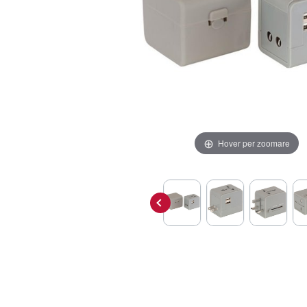
Hover per zoomare