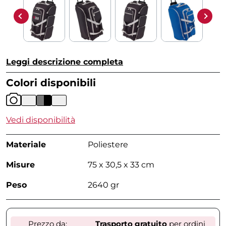
Leggi descrizione completa
Colori disponibili
Vedi disponibilità
Materiale
Poliestere
Misure
75 x 30,5 x 33 cm
Peso
2640 gr
Prezzo da:
Trasporto gratuito
per ordini