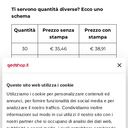
Ti servono quantità diverse? Ecco uno
schema
Quantità
Prezzo senza
Prezzo con
stampa
stampa
30
€ 35,46
€ 38,91
50
€ 33,74
€ 37,19
100
€ 32,59
€ 34,31
200
€ 32,35
€ 33,51
Questo sito web utilizza i cookie
Utilizziamo i cookie per personalizzare contenuti ed
500
€ 31,67
€ 32,82
annunci, per fornire funzionalità dei social media e per
1000
€ 30,74
€ 31,44
analizzare il nostro traffico. Condividiamo inoltre
informazioni sul modo in cui utilizzi il nostro sito con i
1500
€ 30,63
€ 31,32
nostri partner che si occupano di analisi dei dati web,