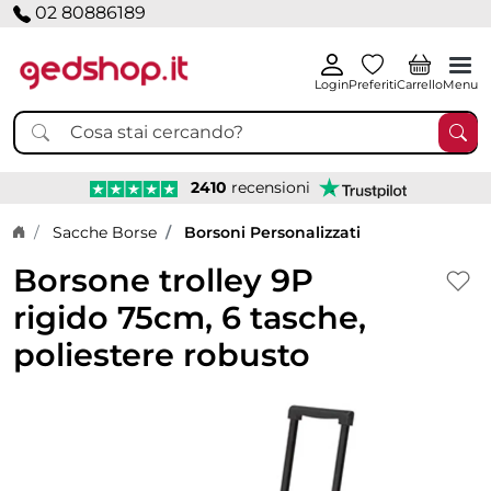
02 80886189
Login
Preferiti
Carrello
Menu
2410
recensioni
Home page
Sacche Borse
Borsoni Personalizzati
Borsone trolley 9P
rigido 75cm, 6 tasche,
poliestere robusto