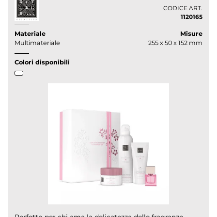
CODICE ART.
1120165
Materiale
Misure
Multimateriale
255 x 50 x 152 mm
Colori disponibili
Perfetto per chi ama la delicatezza delle fragranze