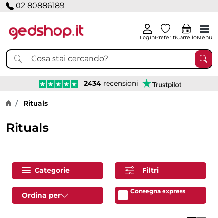
02 80886189
Login
Preferiti
Carrello
Menu
2434
recensioni
Home page
Rituals
Rituals
Categorie
Filtri
Consegna express
Ordina per