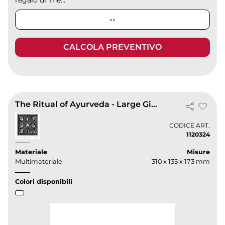
--
CALCOLA PREVENTIVO
The Ritual of Ayurveda - Large Gift Set 2025
CODICE ART.
1120324
Materiale
Misure
Multimateriale
310 x 135 x 173 mm
Colori disponibili