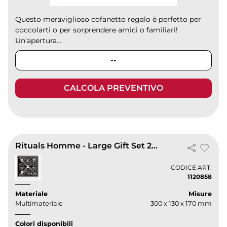
Questo meraviglioso cofanetto regalo è perfetto per
coccolarti o per sorprendere amici o familiari!
Un’apertura...
--
CALCOLA PREVENTIVO
Rituals Homme - Large Gift Set 2025
CODICE ART.
1120858
Materiale
Misure
Multimateriale
300 x 130 x 170 mm
Colori disponibili