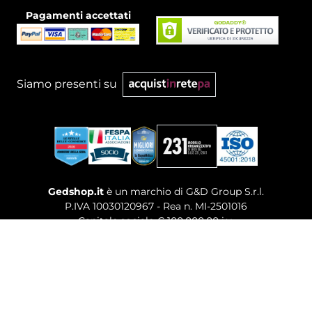
Pagamenti accettati
Siamo presenti su
Gedshop.it
è un marchio di G&D Group S.r.l.
P.IVA 10030120967 - Rea n. MI-2501016
Capitale sociale € 100.000,00 i.v.
Sede legale, Uffici Commerciali: Via Giuseppe Govone,
14 - 20154 Milano (MI)
Tel. 02 80886189
-
Mail. commerciale@gedshop.it
© 2026 GEDSHOP. ALL RIGHTS RESERVED.