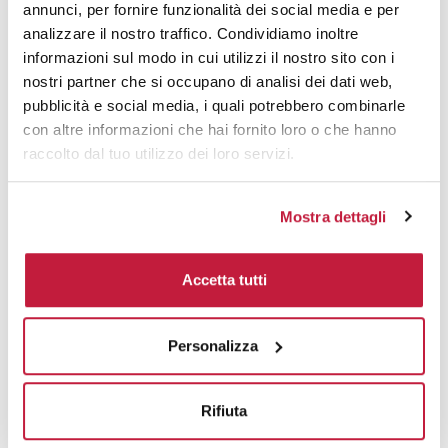
The Ritual of Yozakura - Large Gift Set 2025 Oct
annunci, per fornire funzionalità dei social media e per
analizzare il nostro traffico. Condividiamo inoltre
CODICE ART.
informazioni sul modo in cui utilizzi il nostro sito con i
1120316
nostri partner che si occupano di analisi dei dati web,
Materiale
pubblicità e social media, i quali potrebbero combinarle
Multimateriale
con altre informazioni che hai fornito loro o che hanno
raccolto dal tuo utilizzo dei loro servizi.
Colori disponibili
Mostra dettagli
Accetta tutti
Personalizza
Rifiuta