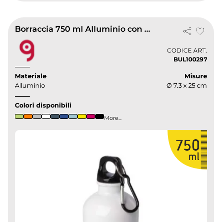
Borraccia 750 ml Alluminio con Moschettone Senza BPA
CODICE ART.
BUL100297
Materiale
Misure
Alluminio
Ø 7.3 x 25 cm
Colori disponibili
More...