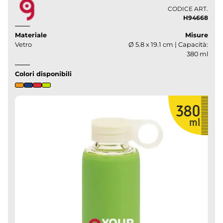
CODICE ART.
H94668
Materiale
Misure
Vetro
Ø 5.8 x 19.1 cm | Capacità:
380 ml
Colori disponibili