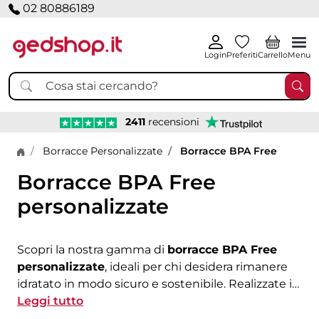
02 80886189
Login
Preferiti
Carrello
Menu
2411
recensioni
Home page
Borracce Personalizzate
Borracce BPA Free
Borracce BPA Free
personalizzate
Scopri la nostra gamma di
borracce BPA Free
personalizzate
, ideali per chi desidera rimanere
idratato in modo sicuro e sostenibile. Realizzate in
plastica BPA free, queste borracce sono perfette
Leggi tutto
per sportivi, escursionisti e per l'uso quotidiano in