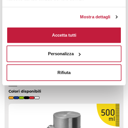
CALCOLA PREVENTIVO
Mostra dettagli
Accetta tutti
Borraccia Marcel Tritan 500ml BPA Free con tappo acciaio e cinturino
Personalizza
CODICE ART.
MP8941
Rifiuta
Materiale
Misure
Tritan™
Ø 6.6 x 20 cm
Colori disponibili