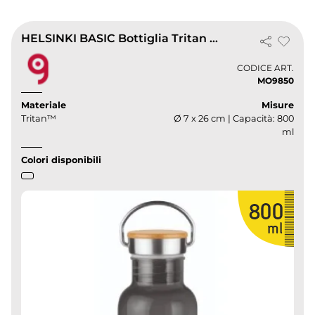
HELSINKI BASIC Bottiglia Tritan 800ml Bambù e Acciaio Antigoccia
CODICE ART.
MO9850
Materiale
Misure
Tritan™
Ø 7 x 26 cm | Capacità: 800
ml
Colori disponibili