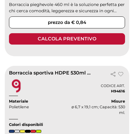
Borraccia pieghevole 460 ml è la soluzione perfetta per
chi cerca comodità, leggerezza e sicurezza in ogni...
prezzo da € 0,84
CALCOLA PREVENTIVO
Borraccia sportiva HDPE 530ml BPA free beccuccio push-pull
CODICE ART.
H94616
Materiale
Misure
Polietilene
ø 6,7 x 19,1 cm; Capacità: 530
ml.
Colori disponibili