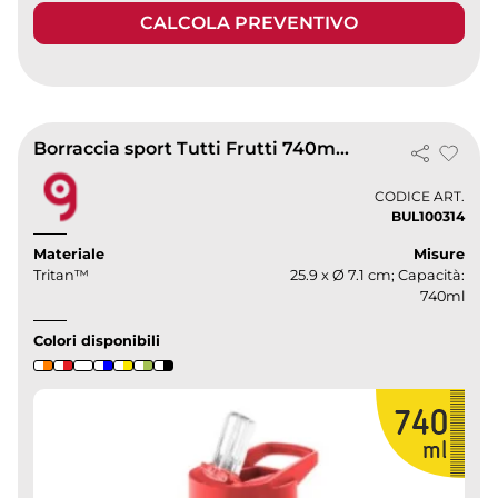
CALCOLA PREVENTIVO
Borraccia sport Tutti Frutti 740ml Tritan™ con infusore
CODICE ART.
BUL100314
Materiale
Misure
Tritan™
25.9 x Ø 7.1 cm; Capacità:
740ml
Colori disponibili