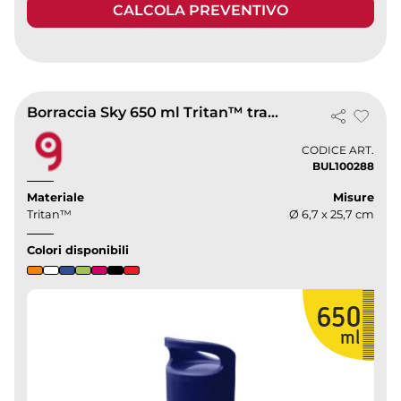
CALCOLA PREVENTIVO
Borraccia Sky 650 ml Tritan™ trasparente leggera con maniglia
CODICE ART.
BUL100288
Materiale
Misure
Tritan™
Ø 6,7 x 25,7 cm
Colori disponibili