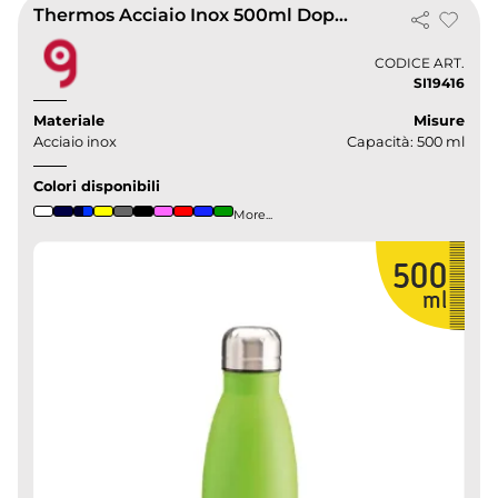
Thermos Acciaio Inox 500ml Doppia Parete Isolante
CODICE ART.
SI19416
Materiale
Misure
Acciaio inox
Capacità: 500 ml
Colori disponibili
More...