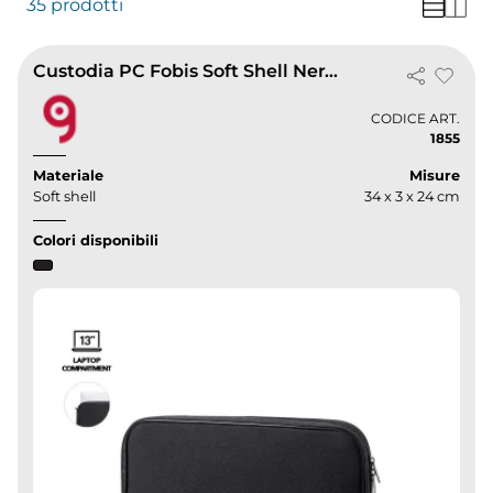
35 prodotti
Custodia PC Fobis Soft Shell Nera 13" Imbottita con Zip Doppia
CODICE ART.
1855
Materiale
Misure
Soft shell
34 x 3 x 24 cm
Colori disponibili