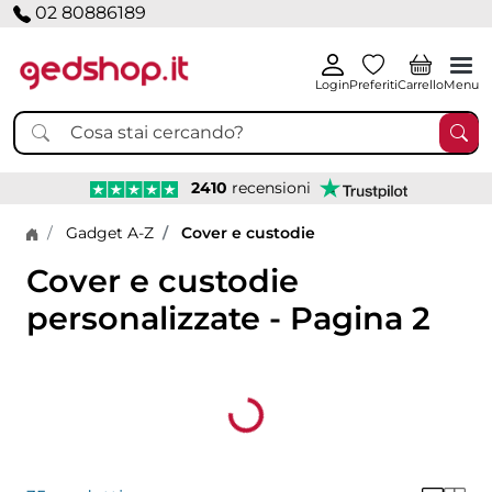
02 80886189
Login
Preferiti
Carrello
Menu
2410
recensioni
Home page
Gadget A-Z
Cover e custodie
Cover e custodie
personalizzate - Pagina 2
Loading...